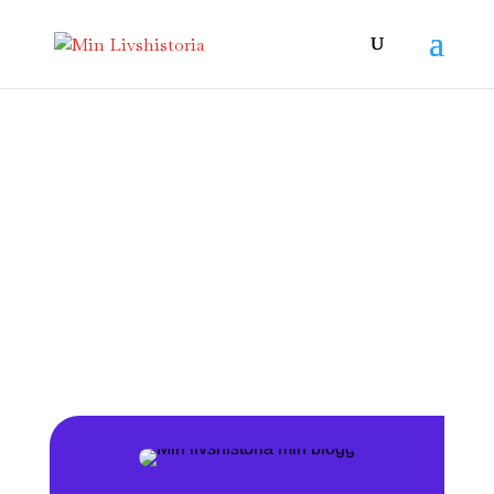
Min Livshistoria
En Resa Genom
Tiden