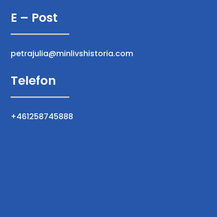
E – Post
petrajulia@minlivshistoria.com
Telefon
+461258745888