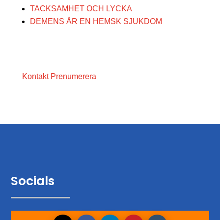
TACKSAMHET OCH LYCKA
DEMENS ÄR EN HEMSK SJUKDOM
Kontakt
Prenumerera
Socials