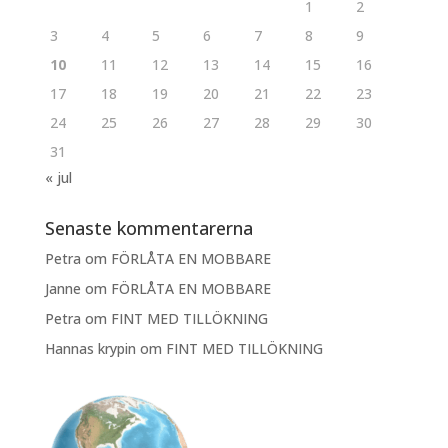
1
2
3
4
5
6
7
8
9
10
11
12
13
14
15
16
17
18
19
20
21
22
23
24
25
26
27
28
29
30
31
« jul
Senaste kommentarerna
Petra
om
FÖRLÅTA EN MOBBARE
Janne
om
FÖRLÅTA EN MOBBARE
Petra
om
FINT MED TILLÖKNING
Hannas krypin
om
FINT MED TILLÖKNING