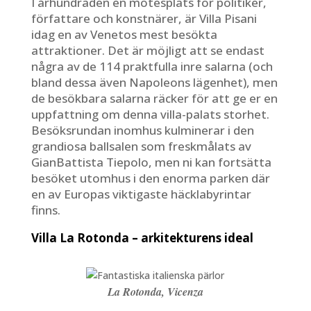
I århundraden en mötesplats för politiker,
författare och konstnärer, är Villa Pisani
idag en av Venetos mest besökta
attraktioner. Det är möjligt att se endast
några av de 114 praktfulla inre salarna (och
bland dessa även Napoleons lägenhet), men
de besökbara salarna räcker för att ge er en
uppfattning om denna villa-palats storhet.
Besöksrundan inomhus kulminerar i den
grandiosa ballsalen som freskmålats av
GianBattista Tiepolo, men ni kan fortsätta
besöket utomhus i den enorma parken där
en av Europas viktigaste häcklabyrintar
finns.
Villa La Rotonda – arkitekturens ideal
La Rotonda, Vicenza