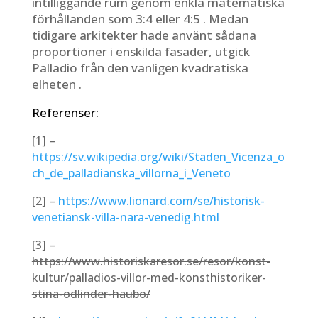
intilliggande rum genom enkla matematiska
förhållanden som 3:4 eller 4:5 . Medan
tidigare arkitekter hade använt sådana
proportioner i enskilda fasader, utgick
Palladio från den vanligen kvadratiska
elheten .
Referenser:
[1] –
https://sv.wikipedia.org/wiki/Staden_Vicenza_o
ch_de_palladianska_villorna_i_Veneto
[2] –
https://www.lionard.com/se/historisk-
venetiansk-villa-nara-venedig.html
[3] –
https://www.historiskaresor.se/resor/konst-
kultur/palladios-villor-med-konsthistoriker-
stina-odlinder-haubo/