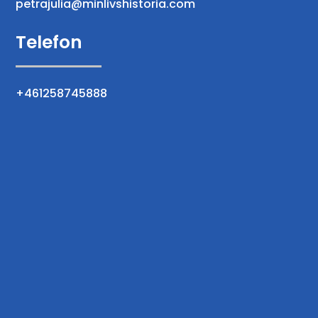
petrajulia@minlivshistoria.com
Telefon
+461258745888