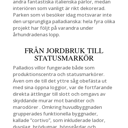
andra fantastiska italienska pärlor, medan
interiören som vanligt är rikt dekorerad.
Parken som vi besöker idag motsvarar inte
den ursprungliga palladianska: hela fyra olika
projekt har följt på varandra under
århundradenas lopp.
FRÅN JORDBRUK TILL
STATUSMARKÖR
Palladios villor fungerade både som
produktionscentra och statusmarkörer.
Även om de till det yttre såg obefästa ut
med sina öppna loggior, var de fortfarande
direkta ättlingar till slott och omgavs av
skyddande murar mot banditer och
marodörer . Omkring huvudbyggnaden
grupperades funktionella byggnader,
kallade ”cortivo”, som inkluderade lador,
duvslag, brödugnar, hönsgårdar och