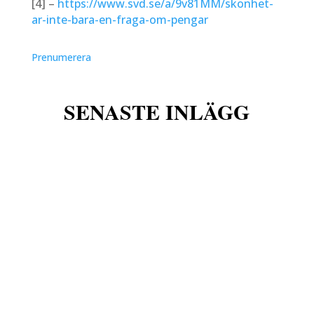
[4] –
https://www.svd.se/a/9v81MM/skonhet-
ar-inte-bara-en-fraga-om-pengar
Prenumerera
w
SENASTE INLÄGG
w