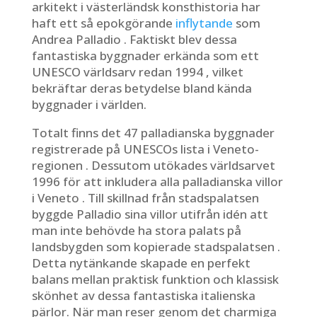
arkitekt i västerländsk konsthistoria har
haft ett så epokgörande
inflytande
som
Andrea Palladio . Faktiskt blev dessa
fantastiska byggnader erkända som ett
UNESCO världsarv redan 1994 , vilket
bekräftar deras betydelse bland kända
byggnader i världen.
Totalt finns det 47 palladianska byggnader
registrerade på UNESCOs lista i Veneto-
regionen . Dessutom utökades världsarvet
1996 för att inkludera alla palladianska villor
i Veneto . Till skillnad från stadspalatsen
byggde Palladio sina villor utifrån idén att
man inte behövde ha stora palats på
landsbygden som kopierade stadspalatsen .
Detta nytänkande skapade en perfekt
balans mellan praktisk funktion och klassisk
skönhet av dessa fantastiska italienska
pärlor. När man reser genom det charmiga