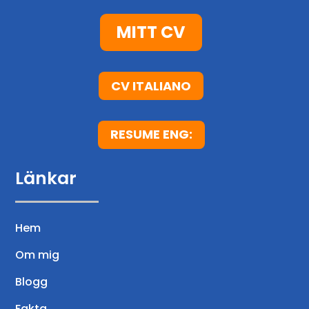
s
t
MITT CV
CV ITALIANO
RESUME ENG:
Länkar
Hem
Om mig
Blogg
Fakta