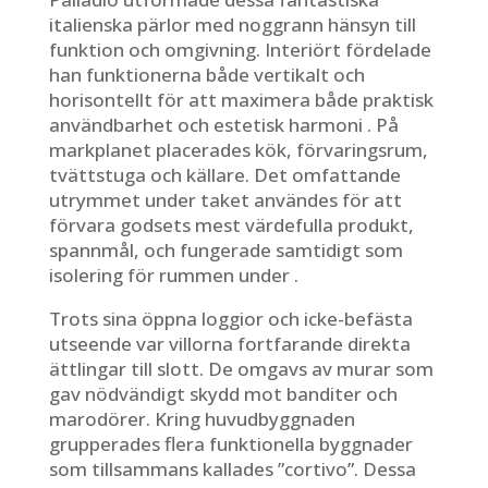
italienska pärlor med noggrann hänsyn till
funktion och omgivning. Interiört fördelade
han funktionerna både vertikalt och
horisontellt för att maximera både praktisk
användbarhet och estetisk harmoni . På
markplanet placerades kök, förvaringsrum,
tvättstuga och källare. Det omfattande
utrymmet under taket användes för att
förvara godsets mest värdefulla produkt,
spannmål, och fungerade samtidigt som
isolering för rummen under .
Trots sina öppna loggior och icke-befästa
utseende var villorna fortfarande direkta
ättlingar till slott. De omgavs av murar som
gav nödvändigt skydd mot banditer och
marodörer. Kring huvudbyggnaden
grupperades flera funktionella byggnader
som tillsammans kallades ”cortivo”. Dessa