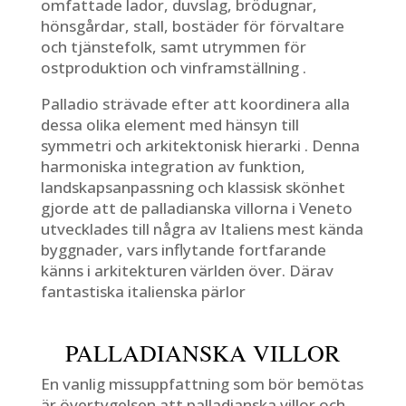
omfattade lador, duvslag, brödugnar,
hönsgårdar, stall, bostäder för förvaltare
och tjänstefolk, samt utrymmen för
ostproduktion och vinframställning .
Palladio strävade efter att koordinera alla
dessa olika element med hänsyn till
symmetri och arkitektonisk hierarki . Denna
harmoniska integration av funktion,
landskapsanpassning och klassisk skönhet
gjorde att de palladianska villorna i Veneto
utvecklades till några av Italiens mest kända
byggnader, vars inflytande fortfarande
känns i arkitekturen världen över. Därav
fantastiska italienska pärlor
PALLADIANSKA VILLOR
En vanlig missuppfattning som bör bemötas
är övertygelsen att palladianska villor och