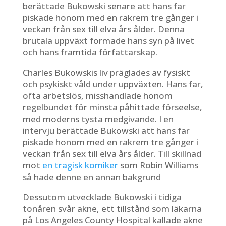
berättade Bukowski senare att hans far
piskade honom med en rakrem tre gånger i
veckan från sex till elva års ålder. Denna
brutala uppväxt formade hans syn på livet
och hans framtida författarskap.
Charles Bukowskis liv präglades av fysiskt
och psykiskt våld under uppväxten. Hans far,
ofta arbetslös, misshandlade honom
regelbundet för minsta påhittade förseelse,
med moderns tysta medgivande. I en
intervju berättade Bukowski att hans far
piskade honom med en rakrem tre gånger i
veckan från sex till elva års ålder. Till skillnad
mot
en tragisk komiker
som Robin Williams
så hade denne en annan bakgrund
Dessutom utvecklade Bukowski i tidiga
tonåren svår akne, ett tillstånd som läkarna
på Los Angeles County Hospital kallade akne