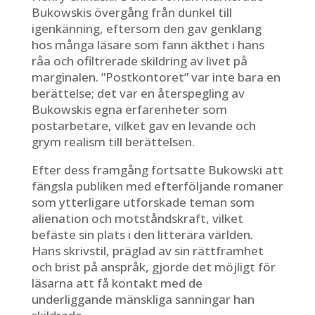
Bukowskis övergång från dunkel till
igenkänning, eftersom den gav genklang
hos många läsare som fann äkthet i hans
råa och ofiltrerade skildring av livet på
marginalen. ”Postkontoret” var inte bara en
berättelse; det var en återspegling av
Bukowskis egna erfarenheter som
postarbetare, vilket gav en levande och
grym realism till berättelsen.
Efter dess framgång fortsatte Bukowski att
fängsla publiken med efterföljande romaner
som ytterligare utforskade teman som
alienation och motståndskraft, vilket
befäste sin plats i den litterära världen.
Hans skrivstil, präglad av sin rättframhet
och brist på anspråk, gjorde det möjligt för
läsarna att få kontakt med de
underliggande mänskliga sanningar han