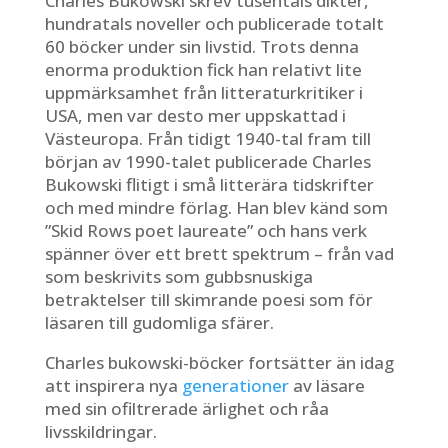
Charles Bukowski skrev tusentals dikter,
hundratals noveller och publicerade totalt
60 böcker under sin livstid. Trots denna
enorma produktion fick han relativt lite
uppmärksamhet från litteraturkritiker i
USA, men var desto mer uppskattad i
Västeuropa. Från tidigt 1940-tal fram till
början av 1990-talet publicerade Charles
Bukowski flitigt i små litterära tidskrifter
och med mindre förlag. Han blev känd som
”Skid Rows poet laureate” och hans verk
spänner över ett brett spektrum – från vad
som beskrivits som gubbsnuskiga
betraktelser till skimrande poesi som för
läsaren till gudomliga sfärer.
Charles bukowski-böcker fortsätter än idag
att inspirera nya
generationer
av läsare
med sin ofiltrerade ärlighet och råa
livsskildringar.