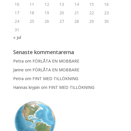
10
11
12
13
14
15
16
17
18
19
20
21
22
23
24
25
26
27
28
29
30
31
« jul
Senaste kommentarerna
Petra
om
FÖRLÅTA EN MOBBARE
Janne
om
FÖRLÅTA EN MOBBARE
Petra
om
FINT MED TILLÖKNING
Hannas krypin
om
FINT MED TILLÖKNING