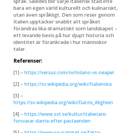
språk. Således blir varje italiensk stad inte
bara en egen värld kulturellt och kulinariskt,
utan även språkligt. Den som reser genom
Italien upptäcker snabbt att språket
förändras lika dramatiskt som landskapet –
ett levande bevis på hur djupt historia och
identitet är förankrade i hur människor
talar.
Referenser:
[1] –
https://versus.com/sv/milano-vs-neapel
[2] –
https://sv.wikipedia.org/wiki/Italienska
[3] –
https://sv.wikipedia.org/wiki/Dante_Alighieri
[4] –
https://www.svt.se/kultur/italienare-
forsvarar-dante-efter-pastaenden
[5] –
https://www.so-rummet.se/fakta-