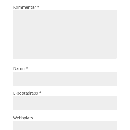
Kommentar
*
Namn
*
E-postadress
*
Webbplats