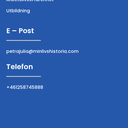
Utbildning
E – Post
petrajulia@minlivshistoria.com
Telefon
+461258745888