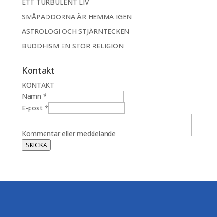
ETT TURBULENT LIV
SMÅPADDORNA ÄR HEMMA IGEN
ASTROLOGI OCH STJÄRNTECKEN
BUDDHISM EN STOR RELIGION
Kontakt
KONTAKT
m
Namn
*
e
E-post
*
d
d
Kommentar eller meddelande
e
SKICKA
l
a
n
d
e
N