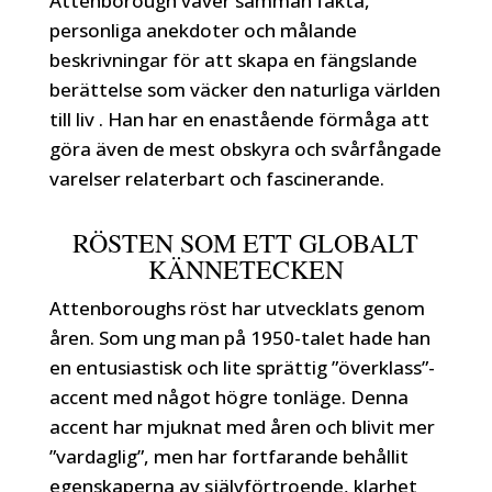
Attenborough väver samman fakta,
personliga anekdoter och målande
beskrivningar för att skapa en fängslande
berättelse som väcker den naturliga världen
till liv . Han har en enastående förmåga att
göra även de mest obskyra och svårfångade
varelser relaterbart och fascinerande.
RÖSTEN SOM ETT GLOBALT
KÄNNETECKEN
Attenboroughs röst har utvecklats genom
åren. Som ung man på 1950-talet hade han
en entusiastisk och lite sprättig ”överklass”-
accent med något högre tonläge. Denna
accent har mjuknat med åren och blivit mer
”vardaglig”, men har fortfarande behållit
egenskaperna av självförtroende, klarhet