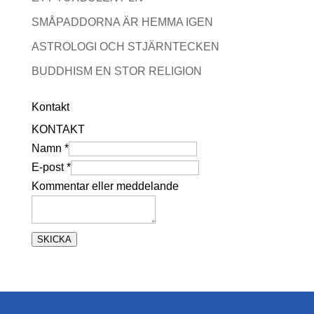
SMÅPADDORNA ÄR HEMMA IGEN
ASTROLOGI OCH STJÄRNTECKEN
BUDDHISM EN STOR RELIGION
Kontakt
KONTAKT
Namn
*
E-post
*
e
Kommentar eller meddelande
l
l
SKICKA
e
r
E
-