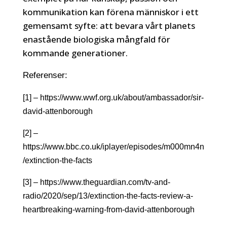
kommunikation kan förena människor i ett
gemensamt syfte: att bevara vårt planets
enastående biologiska mångfald för
kommande generationer.
Referenser:
[1] – https://www.wwf.org.uk/about/ambassador/sir-
david-attenborough
[2] –
https://www.bbc.co.uk/iplayer/episodes/m000mn4n
/extinction-the-facts
[3] – https://www.theguardian.com/tv-and-
radio/2020/sep/13/extinction-the-facts-review-a-
heartbreaking-warning-from-david-attenborough