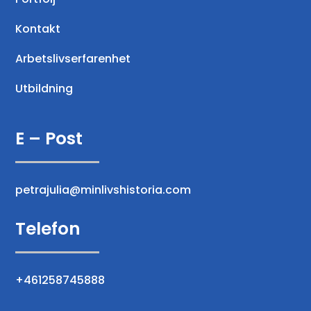
Kontakt
Arbetslivserfarenhet
Utbildning
E – Post
petrajulia@minlivshistoria.com
Telefon
+461258745888