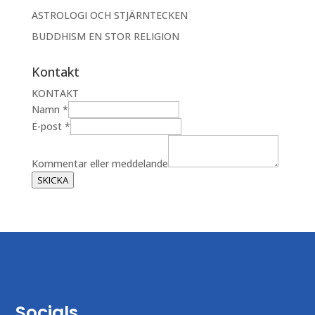
ASTROLOGI OCH STJÄRNTECKEN
BUDDHISM EN STOR RELIGION
Kontakt
KONTAKT
N
Namn
*
a
E-post
*
m
n
Kommentar eller meddelande
E
SKICKA
-
p
o
s
t
e
l
l
Socials