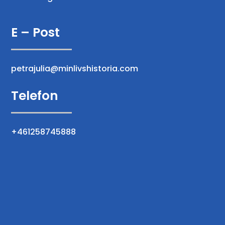
E – Post
petrajulia@minlivshistoria.com
Telefon
+461258745888