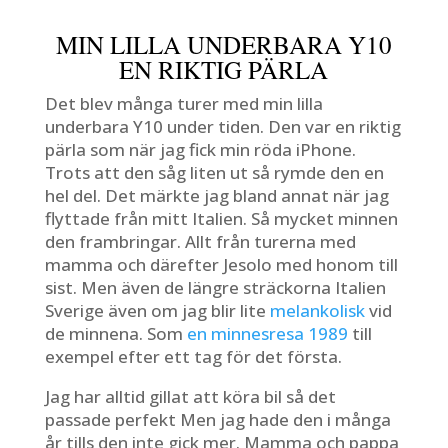
MIN LILLA UNDERBARA Y10
EN RIKTIG PÄRLA
Det blev många turer med min lilla
underbara Y10 under tiden. Den var en riktig
pärla som när jag fick min röda iPhone.
Trots att den såg liten ut så rymde den en
hel del. Det märkte jag bland annat när jag
flyttade från mitt Italien. Så mycket minnen
den frambringar. Allt från turerna med
mamma och därefter Jesolo med honom till
sist. Men även de längre sträckorna Italien
Sverige även om jag blir lite
melankolisk
vid
de minnena. Som
en minnesresa 1989
till
exempel efter ett tag för det första.
Jag har alltid gillat att köra bil så det
passade perfekt Men jag hade den i många
år tills den inte gick mer. Mamma och pappa