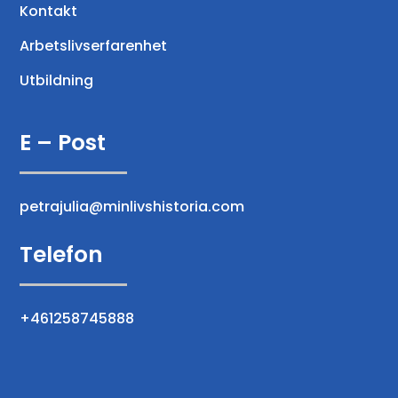
Kontakt
Arbetslivserfarenhet
Utbildning
E – Post
petrajulia@minlivshistoria.com
Telefon
+461258745888