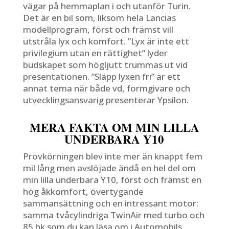
vägar på hemmaplan i och utanför Turin.
Det är en bil som, liksom hela Lancias
modellprogram, först och främst vill
utstråla lyx och komfort. ”Lyx är inte ett
privilegium utan en rättighet” lyder
budskapet som högljutt trummas ut vid
presentationen. ”Släpp lyxen fri” är ett
annat tema när både vd, formgivare och
utvecklingsansvarig presenterar Ypsilon.
MERA FAKTA OM MIN LILLA
UNDERBARA Y10
Provkörningen blev inte mer än knappt fem
mil lång men avslöjade ändå en hel del om
min lilla underbara Y10, först och främst en
hög åkkomfort, övertygande
sammansättning och en intressant motor:
samma tvåcylindriga TwinAir med turbo och
85 hk som du kan läsa om i Automobils