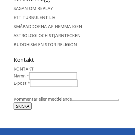
SAGAN OM REPLAY
ETT TURBULENT LIV
SMÅPADDORNA ÄR HEMMA IGEN
ASTROLOGI OCH STJÄRNTECKEN
BUDDHISM EN STOR RELIGION
Kontakt
KONTAKT
Namn
*
K
E-post
*
o
m
Kommentar eller meddelande
m
SKICKA
e
n
t
a