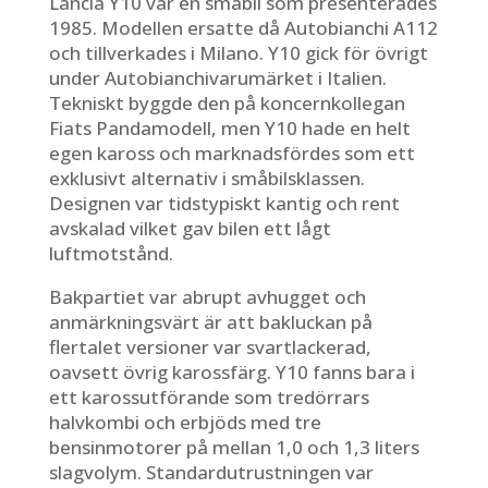
Lancia Y10 var en småbil som presenterades
1985. Modellen ersatte då Autobianchi A112
och tillverkades i Milano. Y10 gick för övrigt
under Autobianchivarumärket i Italien.
Tekniskt byggde den på koncernkollegan
Fiats Pandamodell, men Y10 hade en helt
egen kaross och marknadsfördes som ett
exklusivt alternativ i småbilsklassen.
Designen var tidstypiskt kantig och rent
avskalad vilket gav bilen ett lågt
luftmotstånd.
Bakpartiet var abrupt avhugget och
anmärkningsvärt är att bakluckan på
flertalet versioner var svartlackerad,
oavsett övrig karossfärg. Y10 fanns bara i
ett karossutförande som tredörrars
halvkombi och erbjöds med tre
bensinmotorer på mellan 1,0 och 1,3 liters
slagvolym. Standardutrustningen var