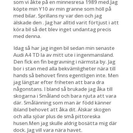
som vi åkte på en minnesresa 1989 med.Jag
köpte min Y10 av min granne som höll på
med bilar. Sprillans ny var den och jag
älskade den . Jag har alltid varit förtjust i att
köra bil så det blev inget undantag precis
med denna.
Idag så har jag ingen bil sedan min senaste
Audi A4 TD la av mitt ute i ingenmansland.
Den fick en fin begravning i närmsta by. Jag
bor i stan med alla bekvämligheter nära till
hands så behovet finns egentligen inte. Men
jag längtar efter friheten att bara dra
någonstans. I bland så brukade jag åka till
skogarna i Småland och bara njuta att vara
där. Smålänning som man är född känner
ibland behovet att åka dit. Älskar skogen
och alla sjöar plus de små pittoreska
husen.Men jag skulle aldrig bosätta mig där
dock. Jag vill vara nära havet.