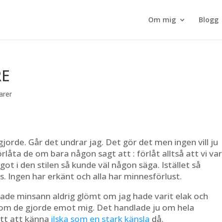
Om mig
Blogg
RE
arer
orde. Går det undrar jag. Det gör det men ingen vill ju
låta de om bara någon sagt att : förlåt alltså att vi va
got i den stilen så kunde väl någon säga. Istället så
 Ingen har erkänt och alla har minnesförlust.
 hade minsann aldrig glömt om jag hade varit elak och
som de gjorde emot mig. Det handlade ju om hela
ätt att känna
ilska som en stark känsla
då.