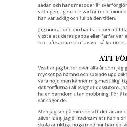
sådan och hans metoder är svårförglöml
vet egentligen inte varför men minne
han var äcklig och ful på den tiden.
Jag undrar om han har barn men det har
visste att deras pappa eller farfar va
tror på karma som jag gör så kommer h
ATT FÖ
Visst är jag bitter över alla år som ja
mycket på hämnd och spelade upp olika 
vara nöjd men känner mig mest likgiltig
det förflutna i all evighet dessutom. J
ha en barndom utan mobbning. Förlåta
sår säger de.
Men jag ser på min son att det är ann
allvar idag. Jag är tacksam att han ald
skola är riktigt noga med hur barnen sk