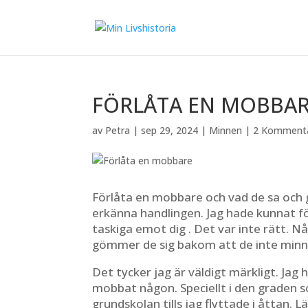
FÖRLÅTA EN MOBBA
av
Petra
|
sep 29, 2024
|
Minnen
|
2 Komment
Förlåta en mobbare och vad de sa och gj
erkänna handlingen. Jag hade kunnat för
taskiga emot dig . Det var inte rätt. Nå
gömmer de sig bakom att de inte minns.
Det tycker jag är väldigt märkligt. Jag
mobbat någon. Speciellt i den graden 
grundskolan tills jag flyttade i åttan. L