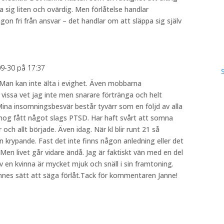
 sig liten och ovärdig. Men förlåtelse handlar
gon fri från ansvar – det handlar om att släppa sig själv
9-30 på 17:37
. Man kan inte älta i evighet. Även mobbarna
 vissa vet jag inte men snarare förtränga och helt
ina insomningsbesvär består tyvärr som en följd av alla
 nog fått något slags PTSD. Har haft svårt att somna
 och allt började. Även idag. När kl blir runt 21 så
krypande. Fast det inte finns någon anledning eller det
 Men livet går vidare ändå. Jag är faktiskt vän med en del
 en kvinna är mycket mjuk och snäll i sin framtoning.
nnes sätt att säga förlåt.Tack för kommentaren Janne!