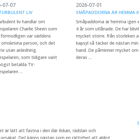
-07-07
2026-07-01
TURBULENT LIV
SMÅPADDORNA ÄR HEMMA I
urbulent liv handlar om
Småpaddorna är hemma igen e
espelaren Charlie Sheen som
4 år som utlånade. De har blivi
förmodligen var världens
mycket större. från storleken a
 omskrivna person, och det
kapsyl så täcker de nästan min
nte utan anledning.
hand. De påminner mycket om
spelaren, som tidigare varit
deras …
högst betalda TV-
espelaren …
t är lätt att fastna i den där ilskan, rädslan och
sakat. Det känns nästan som en rättighet att aldrig