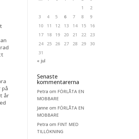
1
2
3
4
5
6
7
8
9
t
10
11
12
13
14
15
16
17
18
19
20
21
22
23
han
24
25
26
27
28
29
30
årad
31
tt
« jul
Senaste
ara
kommentarerna
r på
Petra
om
FÖRLÅTA EN
t år
MOBBARE
med
Janne
om
FÖRLÅTA EN
MOBBARE
Petra
om
FINT MED
TILLÖKNING
n