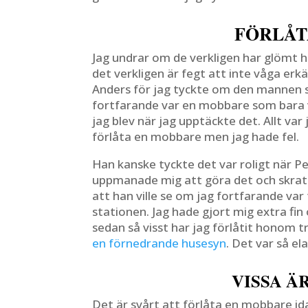
FÖRLÅT
Jag undrar om de verkligen har glömt hu
det verkligen är fegt att inte våga erk
Anders för jag tyckte om den mannen so
fortfarande var en mobbare som bara vi
jag blev när jag upptäckte det. Allt var
förlåta en mobbare men jag hade fel.
Han kanske tyckte det var roligt när Pe
uppmanade mig att göra det och skratta
att han ville se om jag fortfarande var 
stationen. Jag hade gjort mig extra fi
sedan så visst har jag förlåtit honom 
en förnedrande husesyn
. Det var så ela
VISSA Ä
Det är svårt att förlåta en mobbare id