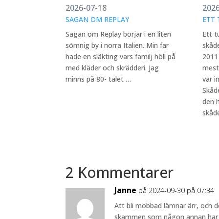
2026-07-18
2026
SAGAN OM REPLAY
ETT 
Sagan om Replay börjar i en liten
Ett t
sömnig by i norra Italien. Min far
skåd
hade en släkting vars familj höll på
2011 
med kläder och skrädderi. Jag
mest
minns på 80- talet …
var i
Skåde
den 
skåd
2 Kommentarer
Janne
på 2024-09-30 på 07:34
Att bli mobbad lämnar ärr, och de
skammen som någon annan har or