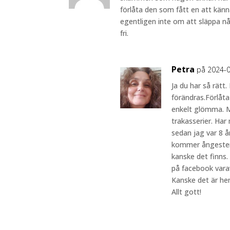
förlåta den som fått en att känna
egentligen inte om att släppa nå
fri.
Petra
på 2024-0
Ja du har så rätt
förändras.Förlåta
enkelt glömma. M
trakasserier. Har
sedan jag var 8 år
kommer ångesten 
kanske det finns.
på facebook varav
Kanske det är he
Allt gott!