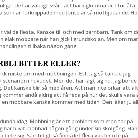
iga. Det är väldigt svårt att bara glömma och förlåta. 
na som är förknippade med Jonte är så motbjudande. He
 väl de flesta. Kanske till och med barnbarn. Tänk om d
r en elak mobbare när han gick i grundskolan. Men om ma
andlingen tillbaka någon gång.
RBLI BITTER ELLER?
g gick miste om med mobbningen. Ett tag så tänkte jag
scenarion i huvudet. Men det har lagt sig nu. Jag borde
. Det kanske blir så med åren. Att man inte orkar att äl
ag kommer ändå aldrig att få reda på hur det skulle vara 
 en mobbare kanske kommer med tiden. Den läker ju al
orlunda idag. Mobbning är ett problem som man tar på
rig har blivit mobbad någon gång under sin skolgång. Han
a bete sig. Samtidigt så finns det flera vakter ute på