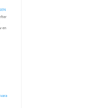
GEN
fter
t
v en
Svara