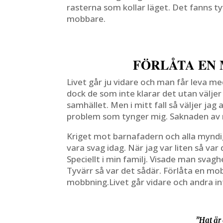
rasterna som kollar läget. Det fanns ty
mobbare.
FÖRLÅTA EN 
Livet går ju vidare och man får leva m
dock de som inte klarar det utan väljer 
samhället. Men i mitt fall så väljer jag 
problem som tynger mig. Saknaden av m
Kriget mot barnafadern och alla myndi
vara svag idag. När jag var liten så v
Speciellt i min familj. Visade man svagh
Tyvärr så var det sådär. Förlåta en m
mobbning.Livet går vidare och andra i
f
”Hat är