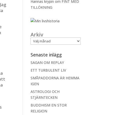
Hannas krypin
om
FINT MED
Jag
TILLÖKNING
la
e
n
Arkiv
Senaste inlägg
SAGAN OM REPLAY
ETT TURBULENT LIV
ta
SMÅPADDORNA ÄR HEMMA
att
IGEN
la
ASTROLOGI OCH
STJÄRNTECKEN
BUDDHISM EN STOR
s
RELIGION