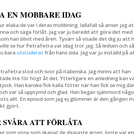
A EN MOBBARE IDAG
r elaka de var i deras mobbning. Iallafall så anser jag at
änna och säga förlåt. Jag var ju beredd att göra det med
m han blivit med åren. Tyvärr så visade det dig ju att 
lle se hur PetraFetra var idag tror jag. Så ledsen och s
 ju bara
utstuderat
från hans sida. Jag var ju inställd på a
traFetra stod och svor på italienska. Jag minns att han
de lite för högt åt det. Ytterligare en anledning kan v
tjock. Han kanske fick kalla fötter när han fick se mig dä
n och var så upprymd och glad. Han begav självmord någo
trots allt. En episod som jag ej glömmer är den gången 
kt gjort.
R SVÅRA ATT FÖRLÅTA
ag som vissa som skapat de djupaste ärren. Jonte var e