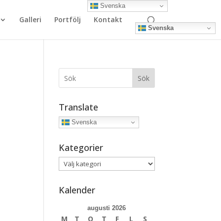
Svenska
Galleri
Portfölj
Kontakt
Svenska
Sök
Translate
Svenska
Kategorier
r
Kategorier
Kalender
augusti 2026
M
T
O
T
F
L
S