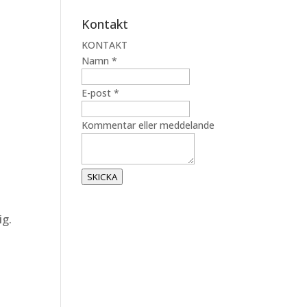
Kontakt
KONTAKT
Namn
*
K
E-post
*
o
m
Kommentar eller meddelande
m
e
n
SKICKA
t
a
ig.
r
N
a
m
n
e