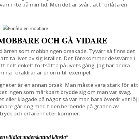
värr inte på min tid. Men det är svårt att förlåta en
MOBBARE OCH GÅ VIDARE
ed ärren som mobbningen orsakade. Tyvärr så finns det
att ta livet av sig istället. Det förekommer dessvärre i
att helt enkelt fortsätta på livets gång. Jag har andra
ina föräldrar är enorm till exempel.
gheter är en annan orsak. Man måste vara stark för att
ar det ingen som märkbart brydde sig om man var svag.
et eller klagade på något så var man bara överdrivet löjl
obbare går nog med tiden beroende på graden av
ntryck och erfarenheter kommer.
 en väldigt underskattad känsla”