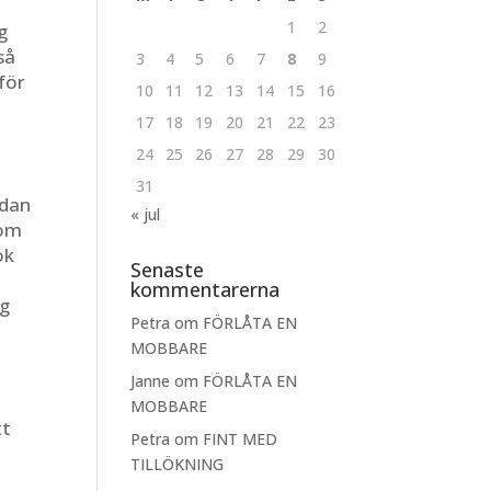
1
2
g
så
3
4
5
6
7
8
9
rför
10
11
12
13
14
15
16
17
18
19
20
21
22
23
24
25
26
27
28
29
30
31
edan
« jul
som
ok
Senaste
kommentarerna
ag
Petra
om
FÖRLÅTA EN
MOBBARE
Janne
om
FÖRLÅTA EN
MOBBARE
tt
Petra
om
FINT MED
TILLÖKNING