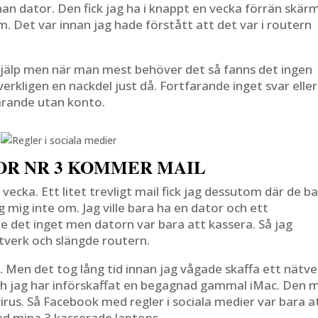
nnan dator. Den fick jag ha i knappt en vecka förrän skär
. Det var innan jag hade förstått att det var i routern
 hjälp men när man mest behöver det så fanns det ingen
verkligen en nackdel just då. Fortfarande inget svar eller
farande utan konto.
OR NR 3 KOMMER MAIL
 vecka. Ett litet trevligt mail fick jag dessutom där de b
g mig inte om. Jag ville bara ha en dator och ett
 det inget men datorn var bara att kassera. Så jag
tverk och slängde routern.
 Men det tog lång tid innan jag vågade skaffa ett nätve
och jag har införskaffat en begagnad gammal iMac. Den 
virus. Så Facebook med regler i sociala medier var bara a
d mina 3 kasserade laptops.