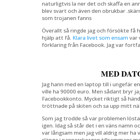
naturligtvis la ner det och skaffa en a
blev svart och även den obrukbar .skärm
som trojanen fanns
Överallt så ringde jag och försökte få
hjälp att få.
Klara livet som ensam
var 
förklaring från Facebook. Jag var fort
MED DAT
Jag hann med en laptop till i ungefär en
ville ha 90000 euro. Men sådant bryr ja
Facebookkonto. Mycket riktigt så hände
tröttnade på skiten och sa upp mitt nä
Som jag trodde så var problemen lösta.
igen. Idag så står det i en väns namn 
var långsam men jag vill aldrig mer ha 
slänga i papperskorgen tillsammans me