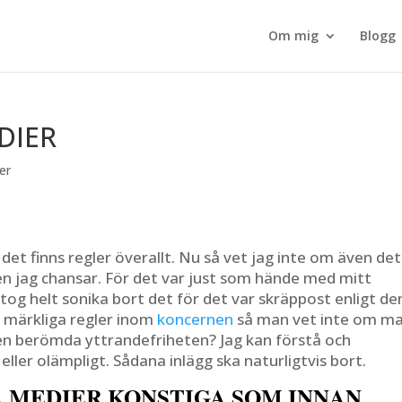
Om mig
Blogg
DIER
er
 det finns regler överallt. Nu så vet jag inte om även de
en jag chansar. För det var just som hände med mitt
og helt sonika bort det för det var skräppost enligt de
 märkliga regler inom
koncernen
så man vet inte om m
 den berömda yttrandefriheten? Jag kan förstå och
ler olämpligt. Sådana inlägg ska naturligtvis bort.
A MEDIER KONSTIGA SOM INNAN