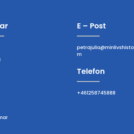
ar
E – Post
petrajulia@minlivshisto
m
g
Telefon
+461258745888
mar