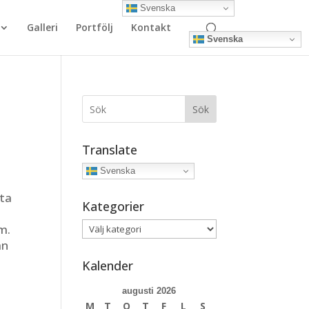
Svenska
Galleri
Portfölj
Kontakt
Svenska
Sök
Translate
Svenska
tta
Kategorier
Kategorier
m.
an
Kalender
augusti 2026
M
T
O
T
F
L
S