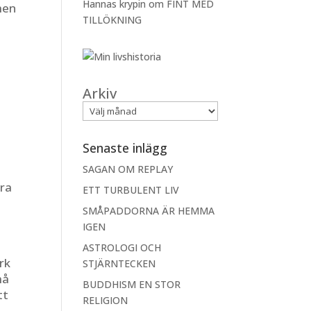
Hannas krypin
om
FINT MED
men
TILLÖKNING
Arkiv
Senaste inlägg
SAGAN OM REPLAY
ara
ETT TURBULENT LIV
SMÅPADDORNA ÄR HEMMA
IGEN
ASTROLOGI OCH
rk
STJÄRNTECKEN
må
BUDDHISM EN STOR
tt
RELIGION