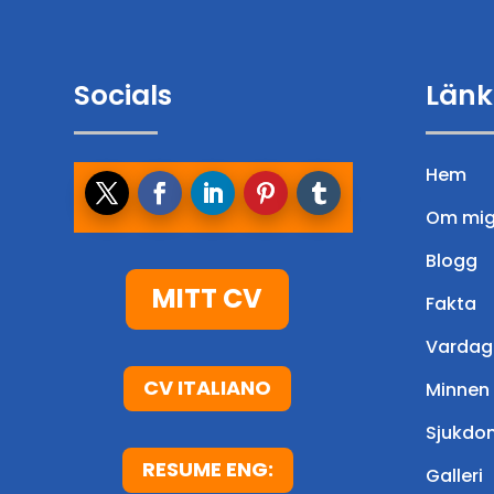
Socials
Länk
Hem
Om mi
Blogg
MITT CV
Fakta
Vardag
CV ITALIANO
Minnen
Sjukdo
RESUME ENG:
Galleri