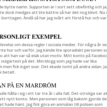
de bytte namn. Supporten är i sort sett obefintlig och ja
te dock medges att lite bättre så har det nog blivit. Nu 
vit borttagen. Ändå så har jag svårt att förstå hur och va
ERSONLIGT EXEMPEL
levelse om dessa regler i sociala medier. För några år s
inte hur och varför. Jag kände lite sporadiskt personen 
tro att han var så elak utan motiv. Mitt konto på Facebo
 vulgärtext på det. Min blogg som jag hade var lika
 men fick inget svar. Det ekade tomt på andra sidan. J
k betalt.
AN PÅ EN MARDRÖM
hålla i sig i ett tar tre år i alla fall. Det otroliga var a
 ett nytt konto. Men personen som låg bakom gjorde de
t hade hänt. Jag fick göra en anmälan till polisen som