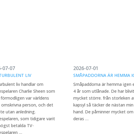
-07-07
2026-07-01
TURBULENT LIV
SMÅPADDORNA ÄR HEMMA I
urbulent liv handlar om
Småpaddorna är hemma igen e
espelaren Charlie Sheen som
4 år som utlånade. De har blivi
förmodligen var världens
mycket större. från storleken a
 omskrivna person, och det
kapsyl så täcker de nästan min
nte utan anledning.
hand. De påminner mycket om
spelaren, som tidigare varit
deras …
högst betalda TV-
espelaren …