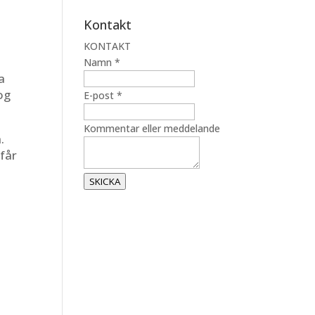
Kontakt
KONTAKT
å
Namn
*
a
og
K
E-post
*
o
m
Kommentar eller meddelande
.
m
 får
e
n
SKICKA
t
a
r
e
l
l
e
r