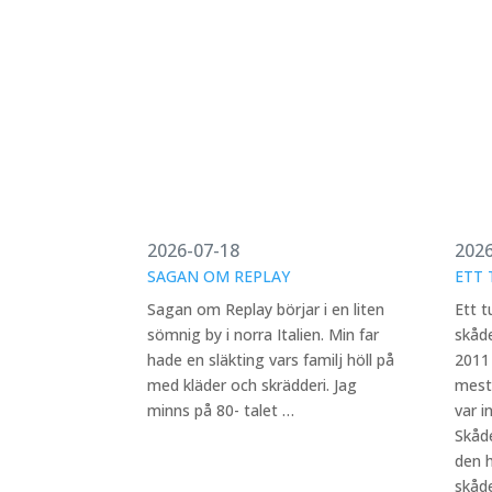
2026-07-18
2026
SAGAN OM REPLAY
ETT 
Sagan om Replay börjar i en liten
Ett t
sömnig by i norra Italien. Min far
skåd
hade en släkting vars familj höll på
2011 
med kläder och skrädderi. Jag
mest
minns på 80- talet …
var i
Skåde
den 
skåd