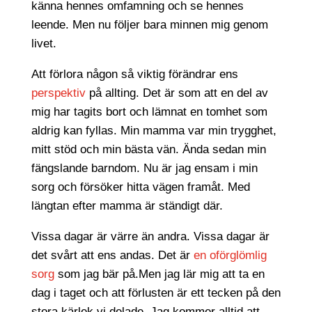
känna hennes omfamning och se hennes
leende. Men nu följer bara minnen mig genom
livet.
Att förlora någon så viktig förändrar ens
perspektiv
på allting. Det är som att en del av
mig har tagits bort och lämnat en tomhet som
aldrig kan fyllas. Min mamma var min trygghet,
mitt stöd och min bästa vän. Ända sedan min
fängslande barndom. Nu är jag ensam i min
sorg och försöker hitta vägen framåt. Med
längtan efter mamma är ständigt där.
Vissa dagar är värre än andra. Vissa dagar är
det svårt att ens andas. Det är
en oförglömlig
sorg
som jag bär på.Men jag lär mig att ta en
dag i taget och att förlusten är ett tecken på den
stora kärlek vi delade. Jag kommer alltid att