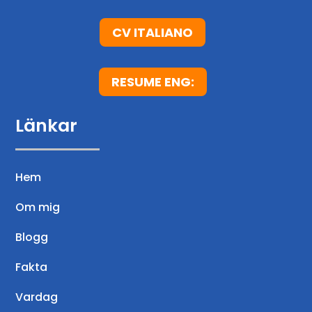
e
l
CV ITALIANO
l
e
RESUME ENG:
r
Länkar
Hem
Om mig
Blogg
Fakta
Vardag