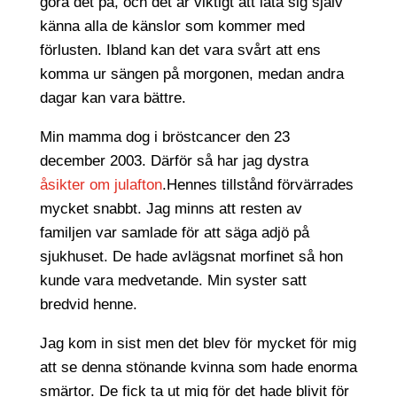
göra det på, och det är viktigt att låta sig själv
känna alla de känslor som kommer med
förlusten. Ibland kan det vara svårt att ens
komma ur sängen på morgonen, medan andra
dagar kan vara bättre.
Min mamma dog i bröstcancer den 23
december 2003. Därför så har jag dystra
åsikter om julafton
.Hennes tillstånd förvärrades
mycket snabbt. Jag minns att resten av
familjen var samlade för att säga adjö på
sjukhuset. De hade avlägsnat morfinet så hon
kunde vara medvetande. Min syster satt
bredvid henne.
Jag kom in sist men det blev för mycket för mig
att se denna stönande kvinna som hade enorma
smärtor. De fick ta ut mig för det hade blivit för