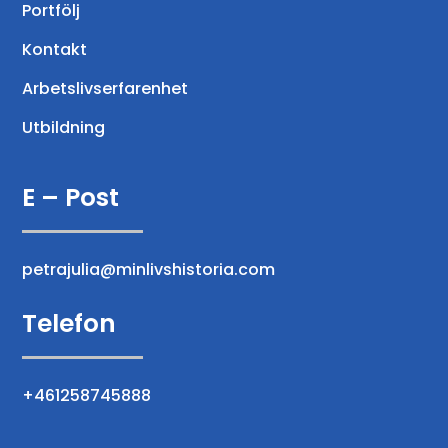
Portfölj
Kontakt
Arbetslivserfarenhet
Utbildning
E – Post
petrajulia@minlivshistoria.com
Telefon
+461258745888