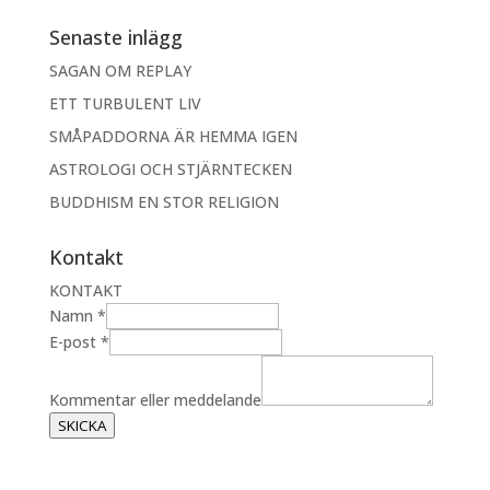
Senaste inlägg
SAGAN OM REPLAY
ETT TURBULENT LIV
SMÅPADDORNA ÄR HEMMA IGEN
ASTROLOGI OCH STJÄRNTECKEN
BUDDHISM EN STOR RELIGION
Kontakt
KONTAKT
Namn
*
K
E-post
*
o
m
Kommentar eller meddelande
m
SKICKA
e
n