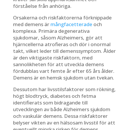
förståelse från anhöriga.
Orsakerna och riskfaktorerna förknippade
med demens är
mångfacetterade
och
komplexa. Primära degenerativa
sjukdomar, såsom Alzheimers, gör att
hjärncellerna atrofieras och dör i onormal
takt, vilket leder till demenssymptom. Ålder
är den viktigaste riskfaktorn, med
sannolikheten för att utveckla demens
fördubblas vart femte år efter 65 års ålder.
Demens är en hemsk sjukdom utan tvekan.
Dessutom har livsstilsfaktorer som rökning,
högt blodtryck, diabetes och fetma
identifierats som bidragande till
utvecklingen av både Alzheimers sjukdom
och vaskulär demens. Dessa riskfaktorer
belyser vikten av en hälsosam livsstil för att
eventuellt minska risken för demens.