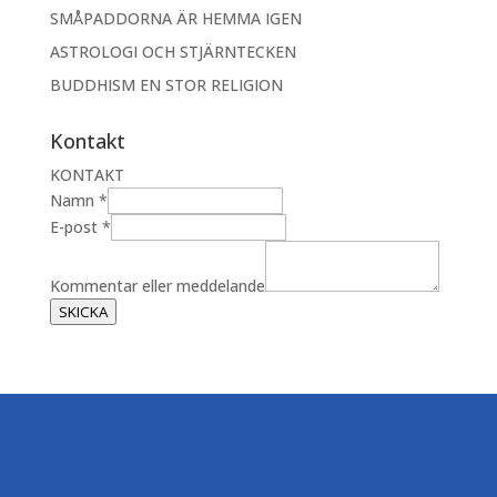
SMÅPADDORNA ÄR HEMMA IGEN
ASTROLOGI OCH STJÄRNTECKEN
BUDDHISM EN STOR RELIGION
Kontakt
KONTAKT
Namn
*
E-post
*
K
o
Kommentar eller meddelande
m
SKICKA
m
e
n
t
a
r
N