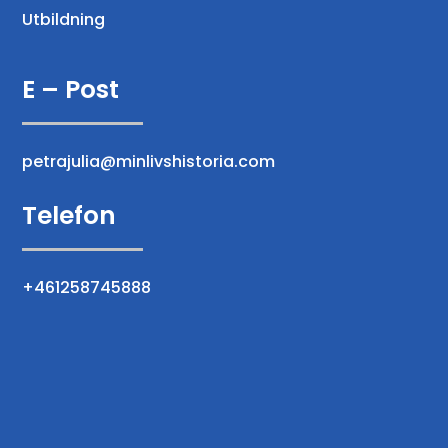
Utbildning
E – Post
petrajulia@minlivshistoria.com
Telefon
+461258745888