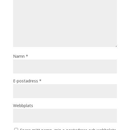
Namn
*
E-postadress
*
Webbplats