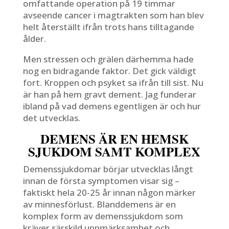
omfattande operation på 19 timmar
avseende cancer i magtrakten som han blev
helt återställt ifrån trots hans tilltagande
ålder.
Men stressen och grälen därhemma hade
nog en bidragande faktor. Det gick väldigt
fort. Kroppen och psyket sa ifrån till sist. Nu
är han på hem gravt dement. Jag funderar
ibland på vad demens egentligen är och hur
det utvecklas.
DEMENS ÄR EN HEMSK
SJUKDOM SAMT KOMPLEX
Demenssjukdomar börjar utvecklas långt
innan de första symptomen visar sig –
faktiskt hela 20-25 år innan någon märker
av minnesförlust. Blanddemens är en
komplex form av demenssjukdom som
kräver särskild uppmärksamhet och