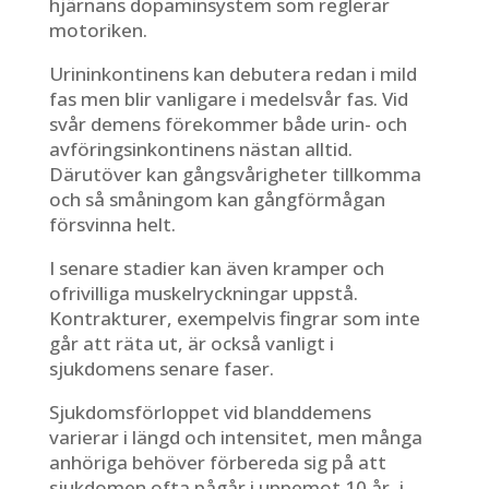
hjärnans dopaminsystem som reglerar
motoriken.
Urininkontinens kan debutera redan i mild
fas men blir vanligare i medelsvår fas. Vid
svår demens förekommer både urin- och
avföringsinkontinens nästan alltid.
Därutöver kan gångsvårigheter tillkomma
och så småningom kan gångförmågan
försvinna helt.
I senare stadier kan även kramper och
ofrivilliga muskelryckningar uppstå.
Kontrakturer, exempelvis fingrar som inte
går att räta ut, är också vanligt i
sjukdomens senare faser.
Sjukdomsförloppet vid blanddemens
varierar i längd och intensitet, men många
anhöriga behöver förbereda sig på att
sjukdomen ofta pågår i uppemot 10 år, i