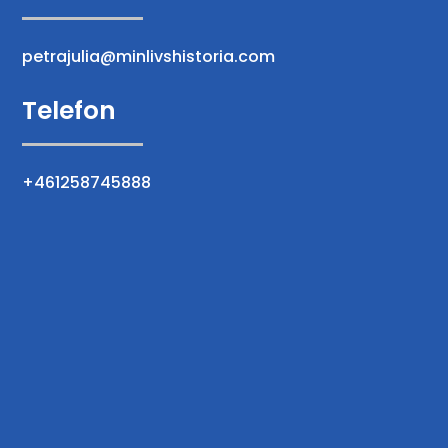
petrajulia@minlivshistoria.com
Telefon
+461258745888