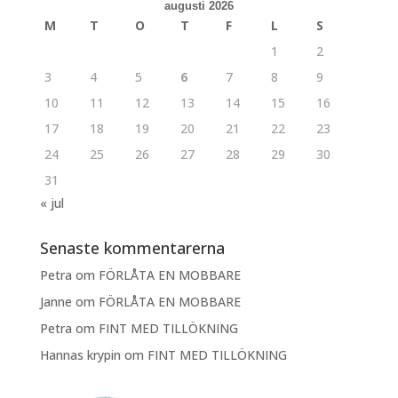
augusti 2026
M
T
O
T
F
L
S
1
2
3
4
5
6
7
8
9
10
11
12
13
14
15
16
17
18
19
20
21
22
23
24
25
26
27
28
29
30
31
« jul
Senaste kommentarerna
Petra
om
FÖRLÅTA EN MOBBARE
Janne
om
FÖRLÅTA EN MOBBARE
Petra
om
FINT MED TILLÖKNING
Hannas krypin
om
FINT MED TILLÖKNING