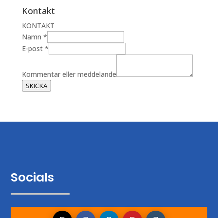
Kontakt
KONTAKT
E
Namn
*
-
E-post
*
p
o
Kommentar eller meddelande
s
SKICKA
t
K
o
m
m
e
n
t
Socials
a
r
m
e