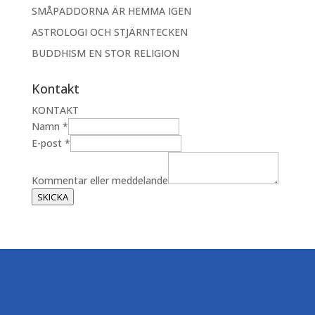
SMÅPADDORNA ÄR HEMMA IGEN
ASTROLOGI OCH STJÄRNTECKEN
BUDDHISM EN STOR RELIGION
Kontakt
KONTAKT
E
Namn
*
-
E-post
*
p
o
Kommentar eller meddelande
s
SKICKA
t
e
l
l
e
r
N