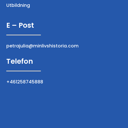
Utbildning
E – Post
petrajulia@minlivshistoria.com
Telefon
+461258745888