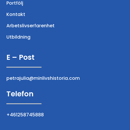
Portfölj
Kontakt
Arbetslivserfarenhet
Utbildning
E – Post
petrajulia@minlivshistoria.com
Telefon
+461258745888