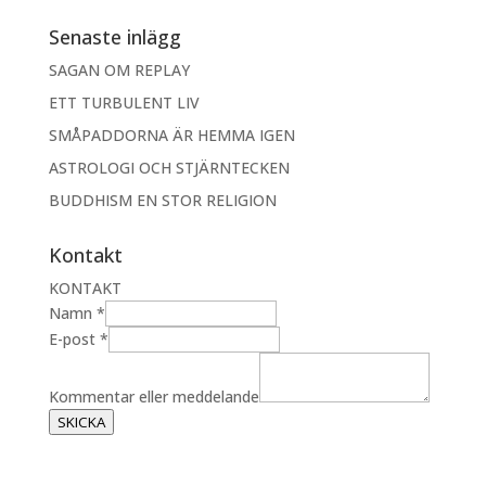
Senaste inlägg
SAGAN OM REPLAY
ETT TURBULENT LIV
SMÅPADDORNA ÄR HEMMA IGEN
ASTROLOGI OCH STJÄRNTECKEN
BUDDHISM EN STOR RELIGION
Kontakt
KONTAKT
Namn
*
K
E-post
*
o
m
Kommentar eller meddelande
m
SKICKA
e
n