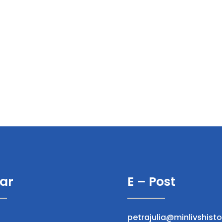
ar
E – Post
petrajulia@minlivshisto