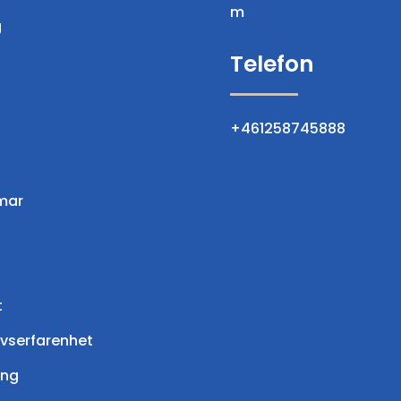
m
g
Telefon
+461258745888
mar
t
ivserfarenhet
ing