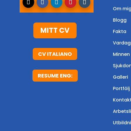
Om mi
Blogg
MITT CV
Fakta
Vardag
CV ITALIANO
Minnen
Sjukdo
RESUME ENG:
Galleri
Portfölj
Kontak
Arbetsl
Utbildn