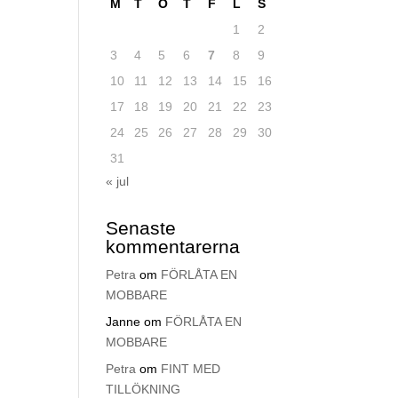
M
T
O
T
F
L
S
1
2
3
4
5
6
7
8
9
10
11
12
13
14
15
16
17
18
19
20
21
22
23
24
25
26
27
28
29
30
31
« jul
Senaste
kommentarerna
Petra
om
FÖRLÅTA EN
MOBBARE
Janne
om
FÖRLÅTA EN
MOBBARE
Petra
om
FINT MED
TILLÖKNING