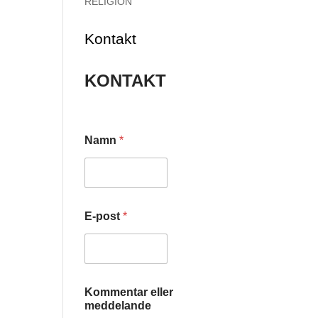
RELIGION
Kontakt
KONTAKT
m
Namn
*
e
d
d
e
l
a
E-post
*
n
d
e
E
-
p
Kommentar eller
o
meddelande