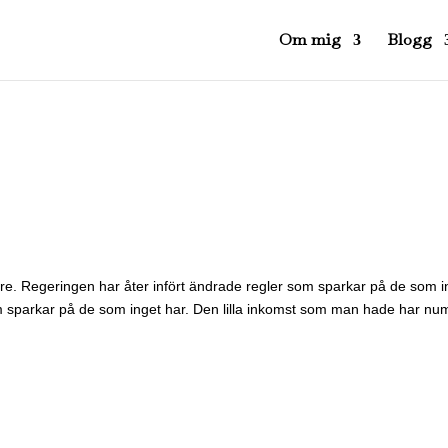
Om mig
Blogg
D
gare. Regeringen har åter infört ändrade regler som sparkar på de som i
om sparkar på de som inget har. Den lilla inkomst som man hade har nu