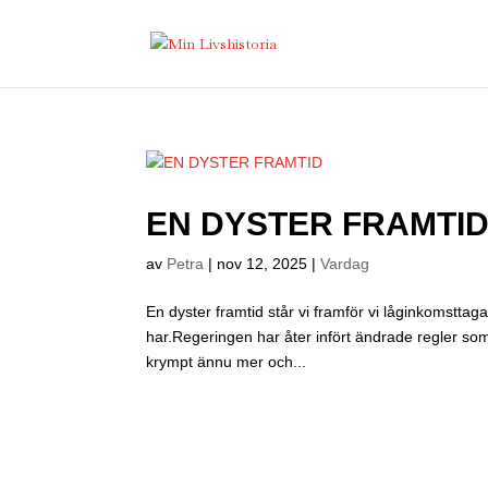
EN DYSTER FRAMTI
av
Petra
|
nov 12, 2025
|
Vardag
En dyster framtid står vi framför vi låginkomstta
har.Regeringen har åter infört ändrade regler s
krympt ännu mer och...