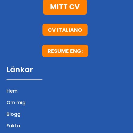
MITT CV
CV ITALIANO
RESUME ENG:
Länkar
Hem
Om mig
Blogg
Fakta