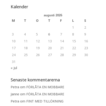
Kalender
augusti 2026
M
T
O
T
F
L
S
1
2
3
4
5
6
7
8
9
10
11
12
13
14
15
16
17
18
19
20
21
22
23
24
25
26
27
28
29
30
31
« jul
Senaste kommentarerna
Petra
om
FÖRLÅTA EN MOBBARE
Janne
om
FÖRLÅTA EN MOBBARE
Petra
om
FINT MED TILLÖKNING