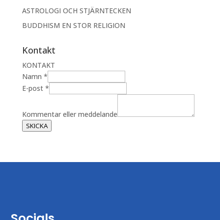
ASTROLOGI OCH STJÄRNTECKEN
BUDDHISM EN STOR RELIGION
Kontakt
KONTAKT
N
Namn
*
a
E-post
*
m
n
Kommentar eller meddelande
E
SKICKA
-
p
o
s
t
m
e
d
Socials