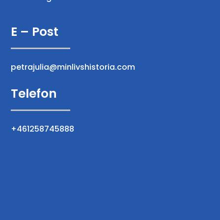
E – Post
petrajulia@minlivshistoria.com
Telefon
+461258745888