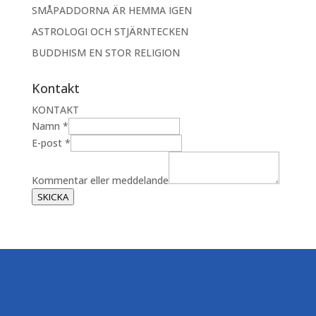
SMÅPADDORNA ÄR HEMMA IGEN
ASTROLOGI OCH STJÄRNTECKEN
BUDDHISM EN STOR RELIGION
Kontakt
KONTAKT
Namn
*
N
E-post
*
a
m
Kommentar eller meddelande
n
SKICKA
K
o
m
m
e
n
t