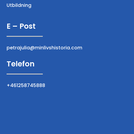
Utbildning
E – Post
petrajulia@minlivshistoria.com
Telefon
+461258745888