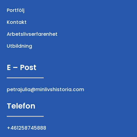
Portfölj
Kontakt
Arbetslivserfarenhet
Utbildning
E – Post
petrajulia@minlivshistoria.com
Telefon
+461258745888