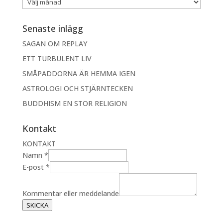
Senaste inlägg
SAGAN OM REPLAY
ETT TURBULENT LIV
SMÅPADDORNA ÄR HEMMA IGEN
ASTROLOGI OCH STJÄRNTECKEN
BUDDHISM EN STOR RELIGION
Kontakt
KONTAKT
Namn
*
e
E-post
*
l
l
Kommentar eller meddelande
e
SKICKA
r