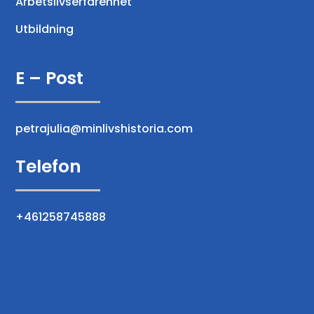
Arbetslivserfarenhet
Utbildning
E – Post
petrajulia@minlivshistoria.com
Telefon
+461258745888