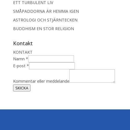
ETT TURBULENT LIV
SMÅPADDORNA ÄR HEMMA IGEN
ASTROLOGI OCH STJÄRNTECKEN
BUDDHISM EN STOR RELIGION
Kontakt
KONTAKT
Namn
*
N
E-post
*
a
m
Kommentar eller meddelande
n
SKICKA
K
o
m
m
e
n