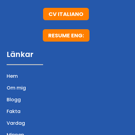
CV ITALIANO
RESUME ENG:
Länkar
Hem
Om mig
Blogg
Fakta
Vardag
Minnen