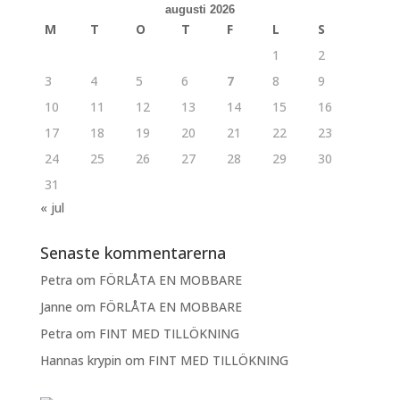
augusti 2026
M
T
O
T
F
L
S
1
2
3
4
5
6
7
8
9
10
11
12
13
14
15
16
17
18
19
20
21
22
23
24
25
26
27
28
29
30
31
« jul
Senaste kommentarerna
Petra
om
FÖRLÅTA EN MOBBARE
Janne
om
FÖRLÅTA EN MOBBARE
Petra
om
FINT MED TILLÖKNING
Hannas krypin
om
FINT MED TILLÖKNING