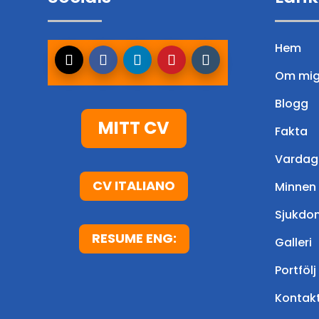
Hem
Om mi
Blogg
MITT CV
Fakta
Vardag
CV ITALIANO
Minnen
Sjukdo
RESUME ENG:
Galleri
Portfölj
Kontak