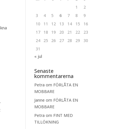
1
2
3
4
5
6
7
8
9
10
11
12
13
14
15
16
akna
17
18
19
20
21
22
23
24
25
26
27
28
29
30
31
« jul
Senaste
kommentarerna
Petra
om
FÖRLÅTA EN
MOBBARE
Janne
om
FÖRLÅTA EN
r
MOBBARE
t
Petra
om
FINT MED
TILLÖKNING