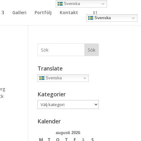
Svenska
Galleri
Portfölj
Kontakt
Svenska
Sök
Translate
Svenska
erg
Kategorier
ck
Kategorier
Kalender
augusti 2026
M
T
O
T
F
L
S