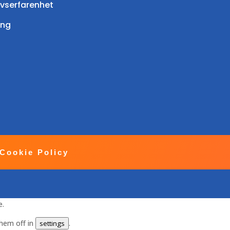
ivserfarenhet
ing
Cookie Policy
e.
them off in
.
settings