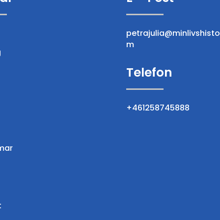
petrajulia@minlivshisto
m
g
Telefon
+461258745888
mar
t