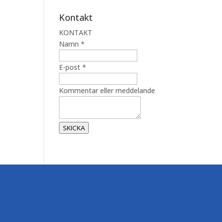
Kontakt
KONTAKT
m
Namn
*
e
d
E-post
*
d
e
Kommentar eller meddelande
l
a
n
SKICKA
d
e
E
-
p
o
s
t