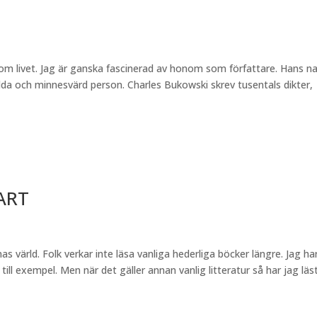
om livet. Jag är ganska fascinerad av honom som författare. Hans n
dda och minnesvärd person. Charles Bukowski skrev tusentals dikter,
ART
s värld. Folk verkar inte läsa vanliga hederliga böcker längre. Jag ha
till exempel. Men när det gäller annan vanlig litteratur så har jag läs