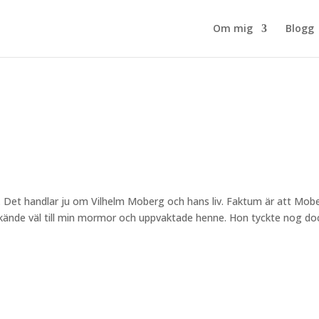
Om mig
Blogg
a. Det handlar ju om Vilhelm Moberg och hans liv. Faktum är att Mob
n kände väl till min mormor och uppvaktade henne. Hon tyckte nog do