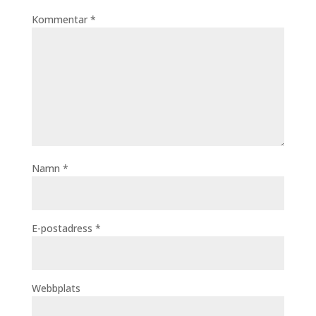
Kommentar
*
Namn
*
E-postadress
*
Webbplats