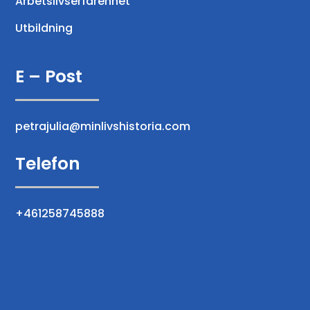
Arbetslivserfarenhet
Utbildning
E – Post
petrajulia@minlivshistoria.com
Telefon
+461258745888