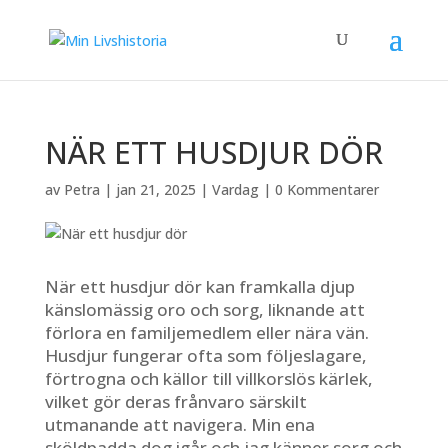
NÄR ETT HUSDJUR DÖR
av
Petra
|
jan 21, 2025
|
Vardag
|
0 Kommentarer
När ett husdjur dör kan framkalla djup
känslomässig oro och sorg, liknande att
förlora en familjemedlem eller nära vän.
Husdjur fungerar ofta som följeslagare,
förtrogna och källor till villkorslös kärlek,
vilket gör deras frånvaro särskilt
utmanande att navigera. Min ena
sköldpadda dog igår och jag känner sorg och