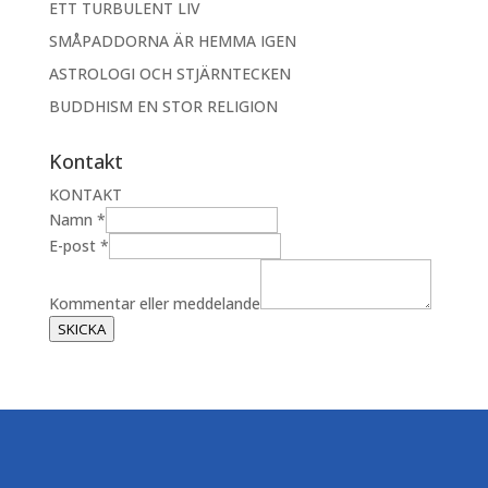
ETT TURBULENT LIV
SMÅPADDORNA ÄR HEMMA IGEN
ASTROLOGI OCH STJÄRNTECKEN
BUDDHISM EN STOR RELIGION
Kontakt
KONTAKT
N
Namn
*
a
E-post
*
m
n
Kommentar eller meddelande
K
SKICKA
o
m
m
e
n
t