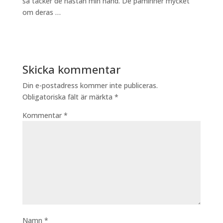
så täcker de nästan min hand. De påminner mycket
om deras …
Skicka kommentar
Din e-postadress kommer inte publiceras.
Obligatoriska fält är märkta
*
Kommentar
*
Namn
*