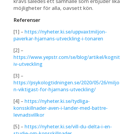
krävs således ett samhälle som erbjuder lika
möjligheter för alla, oavsett kön.
Referenser
[1] –
https://nyheter.ki.se/uppvaxtmiljon-
paverkar-hjarnans-utveckling-i-tonaren
[2] –
https://www.yepstr.com/se/blog/artikel/kognit
iv-utveckling
[3] –
https://psykologtidningen.se/2020/05/26/miljo
n-viktigast-for-hjarnans-utveckling/
[4] –
https://nyheter.ki.se/tydliga-
konsskillnader-aven-i-lander-med-battre-
levnadsvillkor
[5] –
https://nyheter.ki.se/vill-du-delta-i-en-
studie-om-konsskillnader