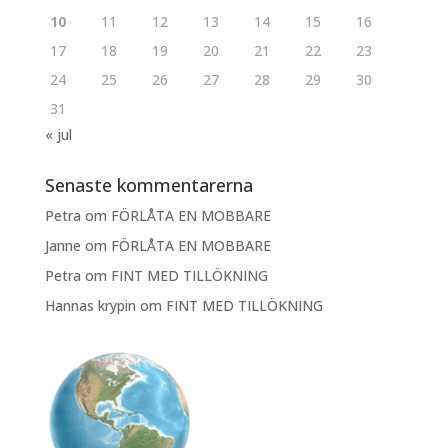
10
11
12
13
14
15
16
17
18
19
20
21
22
23
24
25
26
27
28
29
30
31
« jul
Senaste kommentarerna
Petra
om
FÖRLÅTA EN MOBBARE
Janne
om
FÖRLÅTA EN MOBBARE
Petra
om
FINT MED TILLÖKNING
Hannas krypin
om
FINT MED TILLÖKNING