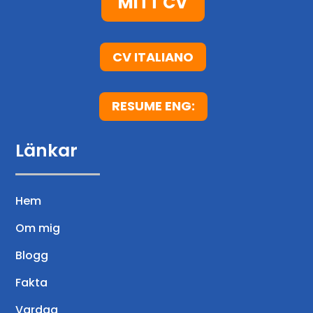
MITT CV
t
CV ITALIANO
RESUME ENG:
Länkar
Hem
Om mig
Blogg
Fakta
Vardag