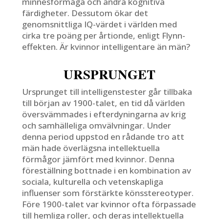
minnesförmåga och andra kognitiva
färdigheter. Dessutom ökar det
genomsnittliga IQ-värdet i världen med
cirka tre poäng per årtionde, enligt Flynn-
effekten. Är kvinnor intelligentare än män?
URSPRUNGET
Ursprunget till intelligenstester går tillbaka
till början av 1900-talet, en tid då världen
översvämmades i efterdyningarna av krig
och samhälleliga omvälvningar. Under
denna period uppstod en rådande tro att
män hade överlägsna intellektuella
förmågor jämfört med kvinnor. Denna
föreställning bottnade i en kombination av
sociala, kulturella och vetenskapliga
influenser som förstärkte könsstereotyper.
Före 1900-talet var kvinnor ofta förpassade
till hemliga roller, och deras intellektuella