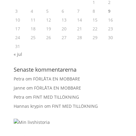
1
2
3
4
5
6
7
8
9
10
11
12
13
14
15
16
17
18
19
20
21
22
23
24
25
26
27
28
29
30
31
« jul
Senaste kommentarerna
Petra
om
FÖRLÅTA EN MOBBARE
Janne
om
FÖRLÅTA EN MOBBARE
Petra
om
FINT MED TILLÖKNING
Hannas krypin
om
FINT MED TILLÖKNING