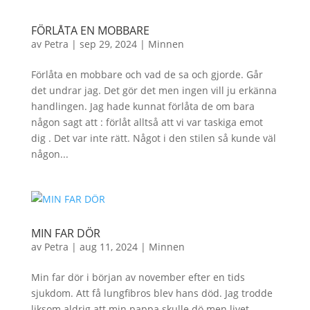
FÖRLÅTA EN MOBBARE
av
Petra
|
sep 29, 2024
|
Minnen
Förlåta en mobbare och vad de sa och gjorde. Går
det undrar jag. Det gör det men ingen vill ju erkänna
handlingen. Jag hade kunnat förlåta de om bara
någon sagt att : förlåt alltså att vi var taskiga emot
dig . Det var inte rätt. Något i den stilen så kunde väl
någon...
MIN FAR DÖR
av
Petra
|
aug 11, 2024
|
Minnen
Min far dör i början av november efter en tids
sjukdom. Att få lungfibros blev hans död. Jag trodde
liksom aldrig att min pappa skulle dö men livet