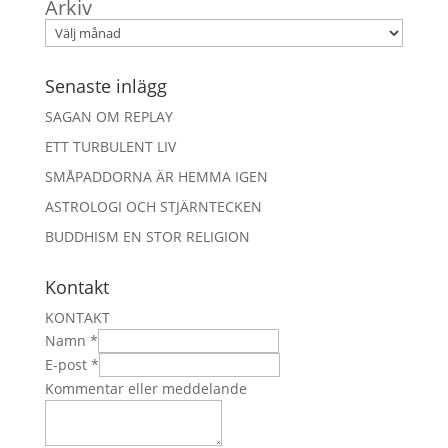
Arkiv
Senaste inlägg
SAGAN OM REPLAY
ETT TURBULENT LIV
SMÅPADDORNA ÄR HEMMA IGEN
ASTROLOGI OCH STJÄRNTECKEN
BUDDHISM EN STOR RELIGION
Kontakt
KONTAKT
e
Namn
*
l
E-post
*
l
Kommentar eller meddelande
e
r