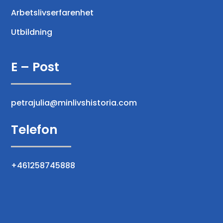
Arbetslivserfarenhet
Utbildning
E – Post
petrajulia@minlivshistoria.com
Telefon
+461258745888