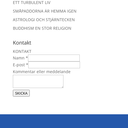
ETT TURBULENT LIV
SMÅPADDORNA ÄR HEMMA IGEN
ASTROLOGI OCH STJÄRNTECKEN
BUDDHISM EN STOR RELIGION
Kontakt
KONTAKT
Namn
*
N
E-post
*
a
Kommentar eller meddelande
m
n
e
SKICKA
l
l
e
r
m