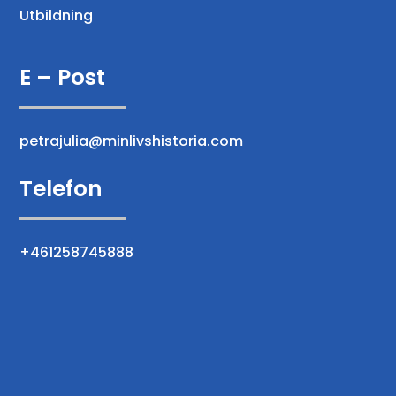
Utbildning
E – Post
petrajulia@minlivshistoria.com
Telefon
+461258745888