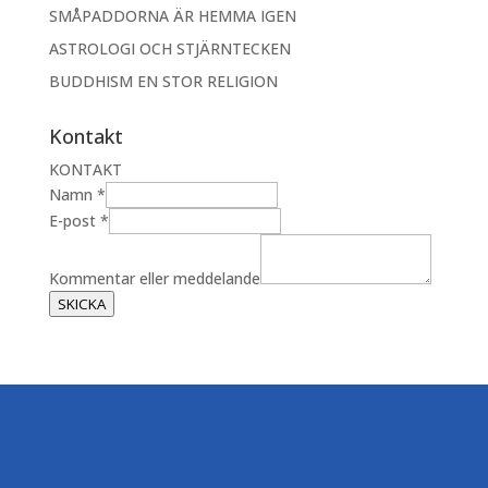
SMÅPADDORNA ÄR HEMMA IGEN
ASTROLOGI OCH STJÄRNTECKEN
BUDDHISM EN STOR RELIGION
Kontakt
KONTAKT
Namn
*
E-post
*
e
l
Kommentar eller meddelande
l
SKICKA
e
r
m
e
d
d
e