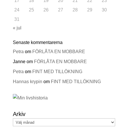
17
18
19
20
21
22
23
24
25
26
27
28
29
30
31
« jul
Senaste kommentarerna
Petra
om
FÖRLÅTA EN MOBBARE
Janne
om
FÖRLÅTA EN MOBBARE
Petra
om
FINT MED TILLÖKNING
Hannas krypin
om
FINT MED TILLÖKNING
Arkiv