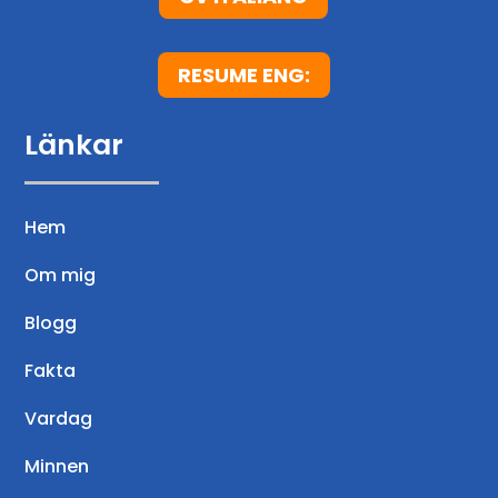
a
r
RESUME ENG:
Länkar
Hem
Om mig
Blogg
Fakta
Vardag
Minnen