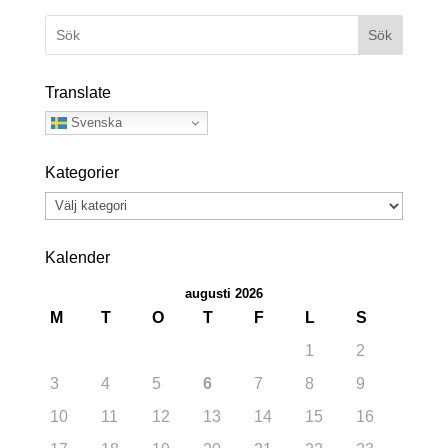
Sök
Translate
Svenska
Kategorier
Kategorier
Kalender
augusti 2026
M
T
O
T
F
L
S
1
2
3
4
5
6
7
8
9
10
11
12
13
14
15
16