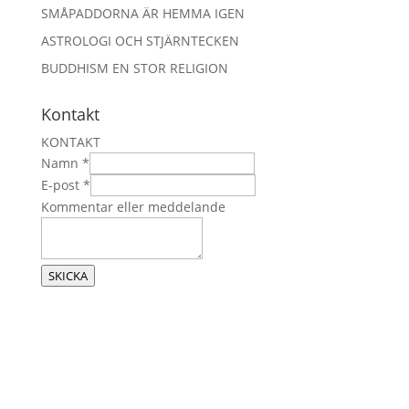
SMÅPADDORNA ÄR HEMMA IGEN
ASTROLOGI OCH STJÄRNTECKEN
BUDDHISM EN STOR RELIGION
Kontakt
KONTAKT
Namn
*
m
E-post
*
e
Kommentar eller meddelande
d
d
e
SKICKA
l
a
n
d
e
E