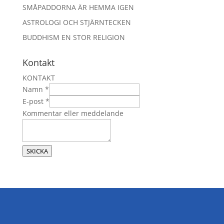
SMÅPADDORNA ÄR HEMMA IGEN
ASTROLOGI OCH STJÄRNTECKEN
BUDDHISM EN STOR RELIGION
Kontakt
KONTAKT
Namn
*
E-post
*
E
Kommentar eller meddelande
-
p
o
SKICKA
s
t
e
l
l
e