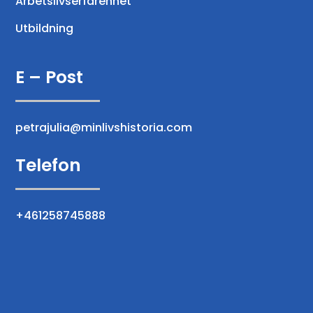
Arbetslivserfarenhet
Utbildning
E – Post
petrajulia@minlivshistoria.com
Telefon
+461258745888