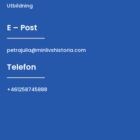
Utbildning
E – Post
petrajulia@minlivshistoria.com
Telefon
+461258745888