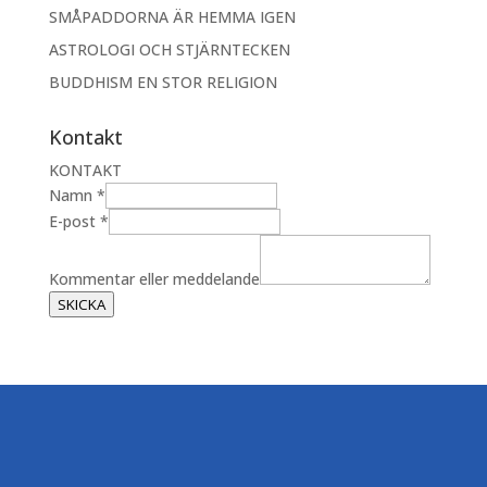
SMÅPADDORNA ÄR HEMMA IGEN
ASTROLOGI OCH STJÄRNTECKEN
BUDDHISM EN STOR RELIGION
Kontakt
KONTAKT
Namn
*
E
E-post
*
-
p
Kommentar eller meddelande
o
SKICKA
s
t
e
l
l
e
r