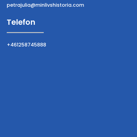
petrajulia@minlivshistoria.com
Telefon
+461258745888