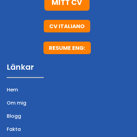
MITT CV
CV ITALIANO
RESUME ENG:
Länkar
Hem
Om mig
Blogg
Fakta