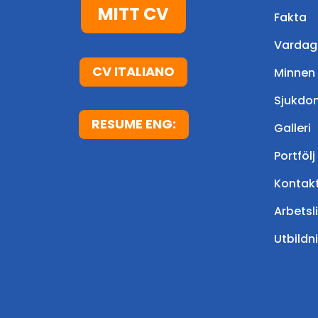
MITT CV
Fakta
Vardag
CV ITALIANO
Minnen
Sjukdo
RESUME ENG:
Galleri
Portfölj
Kontak
Arbetsl
Utbildn