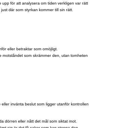
upp för att analysera om tiden verkligen var rätt
 just där som styrkan kommer till sin rätt.
för eller betraktar som omöjligt.
 inte motståndet som skrämmer den, utan tomheten
e eller invänta beslut som ligger utanför kontrollen
da dörren eller nått det mål som siktat mot.
tämt sig är det få saker som kan stoppa den.