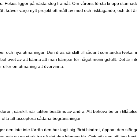
kas. Fokus ligger på nästa steg framåt. Om vårens första knopp stannade 
sätt kräver varje nytt projekt ett mått av mod och risktagande, och det är
r och nya utmaningar. Den dras särskilt till sådant som andra tvekar in
är behovet av att känna att man kämpar för något meningsfullt. Det är
r eller en utmaning att övervinna.
 väduren, särskilt när takten bestäms av andra. Att behöva be om tillåtels
 ofta att acceptera sådana begränsningar.
r den inte inte förrän den har tagit sig förbi hindret, öppnat den stäng
övra och av en stark tro på det den kämpar för. Och när den väl har bes