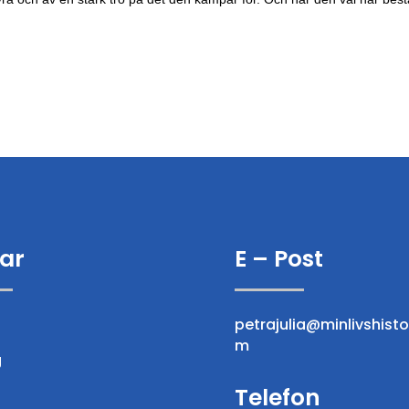
ar
E – Post
petrajulia@minlivshisto
m
g
Telefon