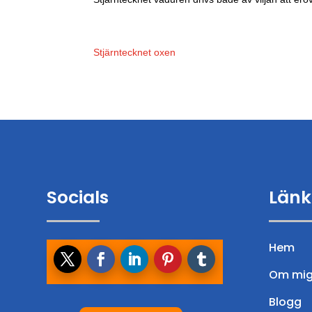
Stjärntecknet oxen
Socials
Länk
Hem
Om mi
Blogg