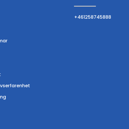
+461258745888
mar
t
ivserfarenhet
ing