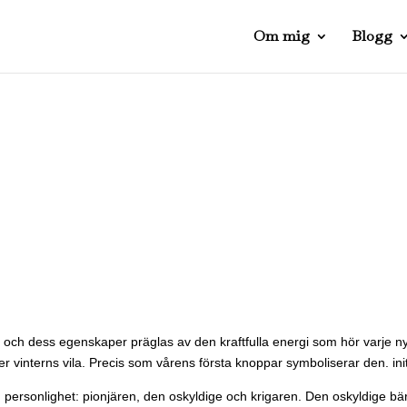
Om mig
Blogg
och dess egenskaper präglas av den kraftfulla energi som hör varje ny bör
ter vinterns vila. Precis som vårens första knoppar symboliserar den. init
 personlighet: pionjären, den oskyldige och krigaren. Den oskyldige bä