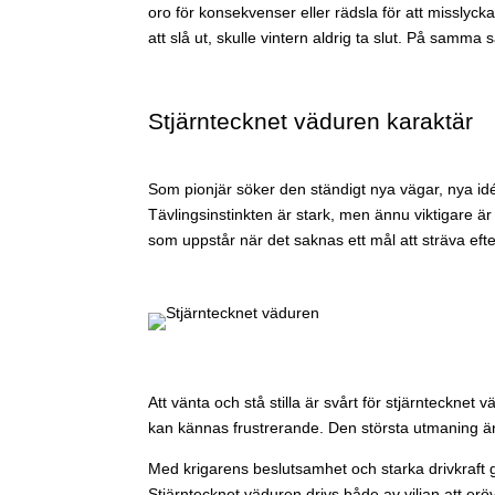
oro för konsekvenser eller rädsla för att misslyc
att slå ut, skulle vintern aldrig ta slut. På samma 
Stjärntecknet väduren karaktär
Som pionjär söker den ständigt nya vägar, nya idée
Tävlingsinstinkten är stark, men ännu viktigare 
som uppstår när det saknas ett mål att sträva efte
Att vänta och stå stilla är svårt för stjärntecknet
kan kännas frustrerande. Den största utmaning är
Med krigarens beslutsamhet och starka drivkraft ge
Stjärntecknet väduren drivs både av viljan att er