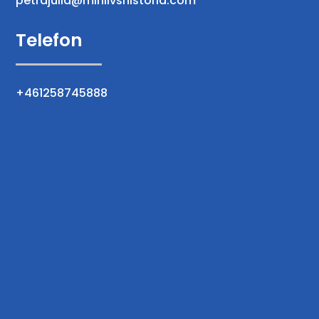
petrajulia@minlivshistoria.com
Telefon
+461258745888