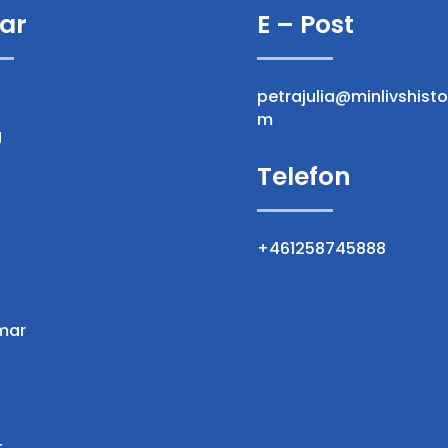
ar
E – Post
petrajulia@minlivshisto
m
g
Telefon
+461258745888
mar
t