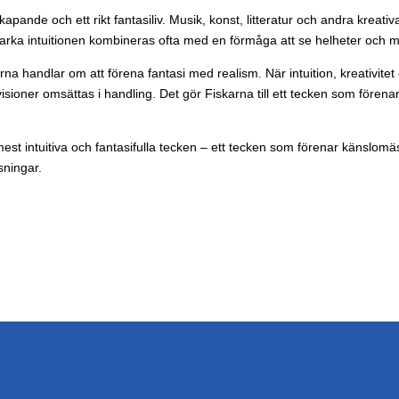
skapande och ett rikt fantasiliv. Musik, konst, litteratur och andra kreativ
arka intuitionen kombineras ofta med en förmåga att se helheter och mö
karna handlar om att förena fantasi med realism. När intuition, kreativit
isioner omsättas i handling. Det gör Fiskarna till ett tecken som fören
intuitiva och fantasifulla tecken – ett tecken som förenar känslomässi
sningar.