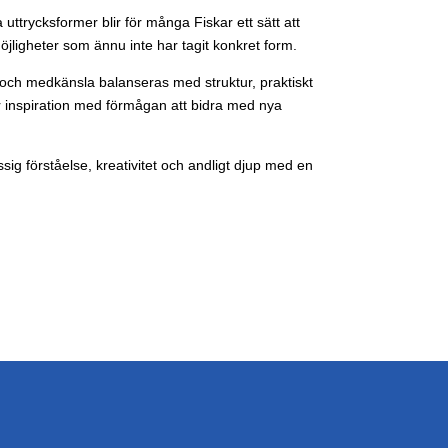
a uttrycksformer blir för många Fiskar ett sätt att
jligheter som ännu inte har tagit konkret form.
et och medkänsla balanseras med struktur, praktiskt
ar inspiration med förmågan att bidra med nya
g förståelse, kreativitet och andligt djup med en