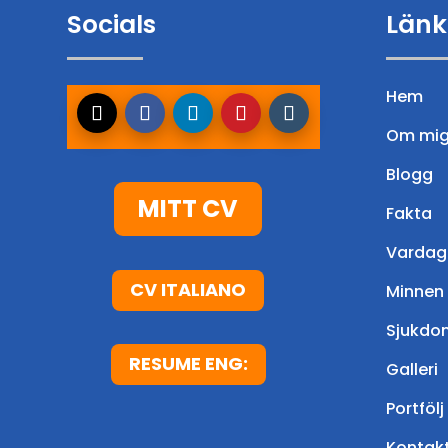
Socials
Länk
Hem
Om mi
Blogg
MITT CV
Fakta
Vardag
CV ITALIANO
Minnen
Sjukdo
RESUME ENG:
Galleri
Portfölj
Kontak