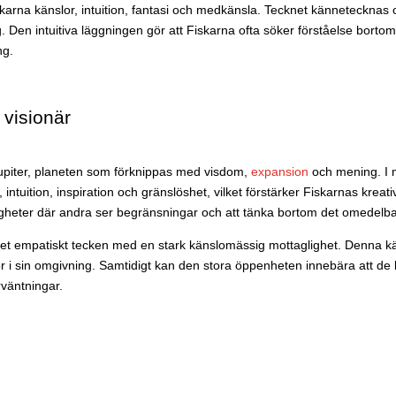
arna känslor, intuition, fantasi och medkänsla. Tecknet kännetecknas of
Den intuitiva läggningen gör att Fiskarna ofta söker förståelse bortom
ng.
 visionär
 Jupiter, planeten som förknippas med visdom,
expansion
och mening. I 
 intuition, inspiration och gränslöshet, vilket förstärker Fiskarnas kre
jligheter där andra ser begränsningar och att tänka bortom det omedelba
ket empatiskt tecken med en stark känslomässig mottaglighet. Denna kä
r i sin omgivning. Samtidigt kan den stora öppenheten innebära att de b
rväntningar.