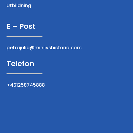
Utbildning
E – Post
petrajulia@minlivshistoria.com
Telefon
+461258745888