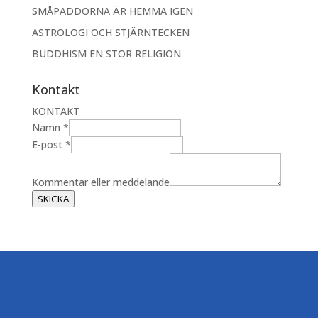
SMÅPADDORNA ÄR HEMMA IGEN
ASTROLOGI OCH STJÄRNTECKEN
BUDDHISM EN STOR RELIGION
Kontakt
KONTAKT
Namn
*
m
E-post
*
e
d
Kommentar eller meddelande
d
SKICKA
e
l
a
n
d
e
N