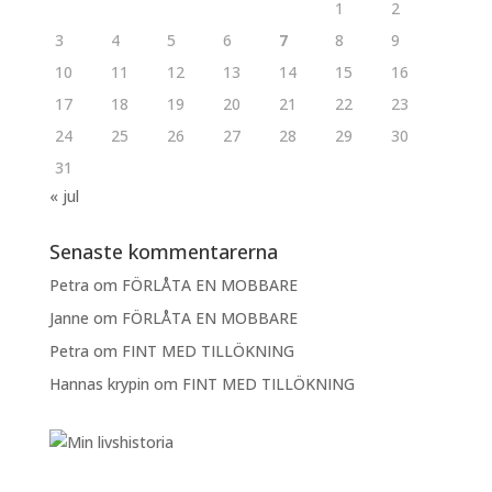
1
2
3
4
5
6
7
8
9
10
11
12
13
14
15
16
17
18
19
20
21
22
23
24
25
26
27
28
29
30
31
« jul
Senaste kommentarerna
Petra
om
FÖRLÅTA EN MOBBARE
Janne
om
FÖRLÅTA EN MOBBARE
Petra
om
FINT MED TILLÖKNING
Hannas krypin
om
FINT MED TILLÖKNING