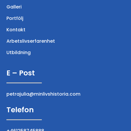
Galleri
Portfölj
Kontakt
Arbetslivserfarenhet
Utbildning
E – Post
petrajulia@minlivshistoria.com
Telefon
+461258745888