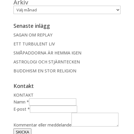
Arkiv
Senaste inlägg
SAGAN OM REPLAY
ETT TURBULENT LIV
SMÅPADDORNA ÄR HEMMA IGEN
ASTROLOGI OCH STJÄRNTECKEN
BUDDHISM EN STOR RELIGION
Kontakt
KONTAKT
N
Namn
*
a
E-post
*
m
n
Kommentar eller meddelande
K
SKICKA