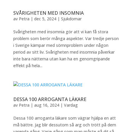
SVÅRIGHETEN MED INSOMNIA
av
Petra
|
dec 5, 2024
|
Sjukdomar
Svårigheten med insomnia gör att vi kan få stora
problem som berör många aspekter. Var tredje person
i Sverige kämpar med sömnproblem under någon
period av sitt liv. Svårigheten med insomnia påverkar
inte bara nätterna utan kan ha en genomgripande
effekt på hela...
DESSA 100 ARROGANTA LÄKARE
av
Petra
|
aug 16, 2024
|
Vardag
Dessa 100 arroganta läkare som vägrar hjälpa en att
må bättre. Jag blir dessutom så arg och trött på dem
varenda gång. Varje gång som man måste gå dit så