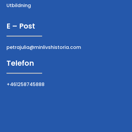
Utbildning
E – Post
petrajulia@minlivshistoria.com
Telefon
+461258745888