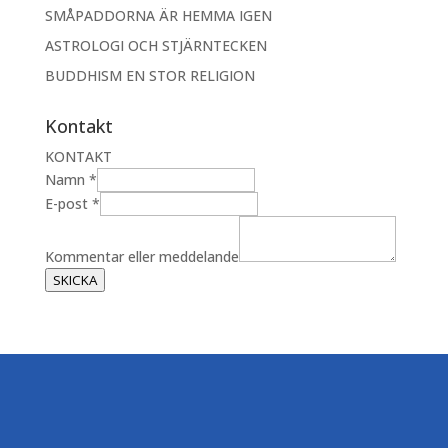
SMÅPADDORNA ÄR HEMMA IGEN
ASTROLOGI OCH STJÄRNTECKEN
BUDDHISM EN STOR RELIGION
Kontakt
KONTAKT
Namn
*
E
E-post
*
-
p
Kommentar eller meddelande
o
SKICKA
s
t
e
l
l
e
r