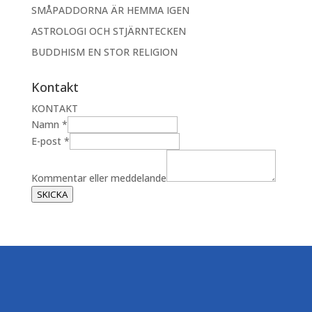
SMÅPADDORNA ÄR HEMMA IGEN
ASTROLOGI OCH STJÄRNTECKEN
BUDDHISM EN STOR RELIGION
Kontakt
KONTAKT
K
Namn
*
o
E-post
*
m
m
Kommentar eller meddelande
e
SKICKA
n
t
a
r
m
e
d