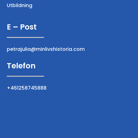
Utbildning
E – Post
petrajulia@minlivshistoria.com
Telefon
+461258745888