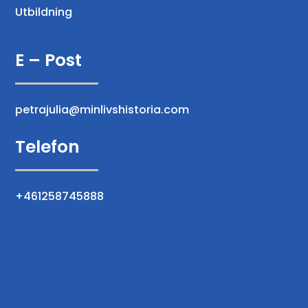
Utbildning
E – Post
petrajulia@minlivshistoria.com
Telefon
+461258745888