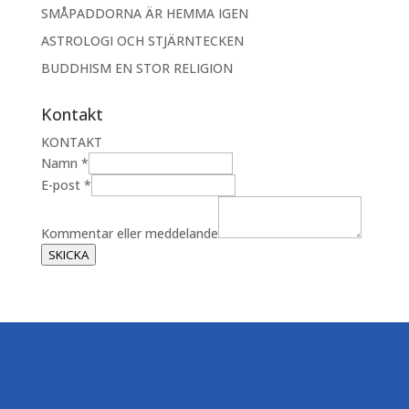
SMÅPADDORNA ÄR HEMMA IGEN
ASTROLOGI OCH STJÄRNTECKEN
BUDDHISM EN STOR RELIGION
Kontakt
KONTAKT
e
Namn
*
l
E-post
*
l
e
Kommentar eller meddelande
r
SKICKA
m
e
d
d
e
l
a