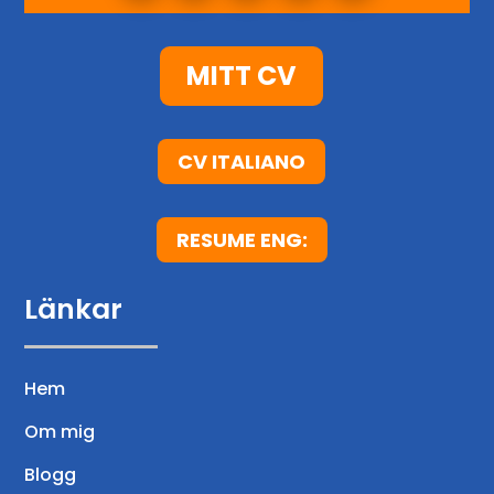
p
o
s
MITT CV
t
CV ITALIANO
RESUME ENG:
Länkar
Hem
Om mig
Blogg