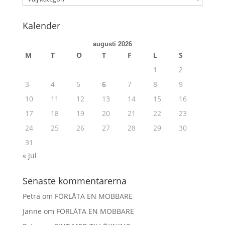
Kalender
augusti 2026
M
T
O
T
F
L
S
1
2
3
4
5
6
7
8
9
10
11
12
13
14
15
16
17
18
19
20
21
22
23
24
25
26
27
28
29
30
31
« jul
Senaste kommentarerna
Petra
om
FÖRLÅTA EN MOBBARE
Janne
om
FÖRLÅTA EN MOBBARE