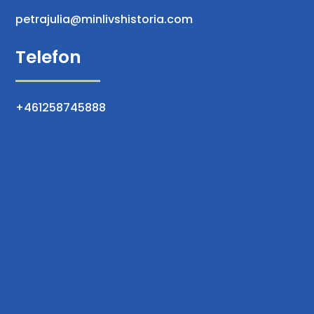
petrajulia@minlivshistoria.com
Telefon
+461258745888