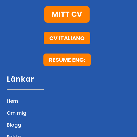
l
e
MITT CV
r
CV ITALIANO
RESUME ENG:
Länkar
Hem
Om mig
Blogg
Fakta