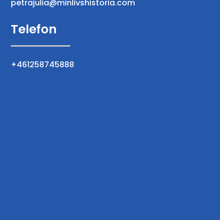
petrajulia@minlivshistoria.com
Telefon
+461258745888