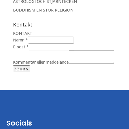
ASTROLOGI OCH STJÄRNTECKEN
BUDDHISM EN STOR RELIGION
Kontakt
KONTAKT
m
Namn
*
e
E-post
*
d
d
Kommentar eller meddelande
e
SKICKA
l
a
n
d
e
E
-
p
Socials
o