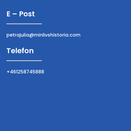
E – Post
petrajulia@minlivshistoria.com
Telefon
+461258745888