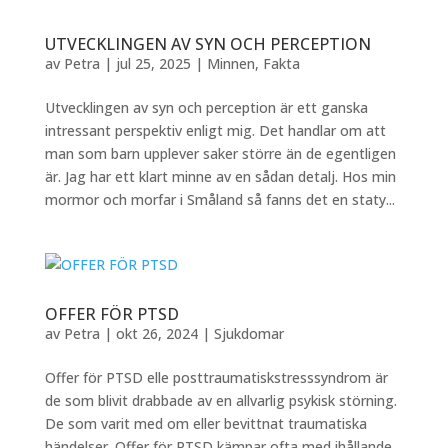
UTVECKLINGEN AV SYN OCH PERCEPTION
av
Petra
|
jul 25, 2025
|
Minnen
,
Fakta
Utvecklingen av syn och perception är ett ganska
intressant perspektiv enligt mig. Det handlar om att
man som barn upplever saker större än de egentligen
är. Jag har ett klart minne av en sådan detalj. Hos min
mormor och morfar i Småland så fanns det en staty...
OFFER FÖR PTSD
av
Petra
|
okt 26, 2024
|
Sjukdomar
Offer för PTSD elle posttraumatiskstresssyndrom är
de som blivit drabbade av en allvarlig psykisk störning.
De som varit med om eller bevittnat traumatiska
händelser. Offer för PTSD kämpar ofta med ihållande