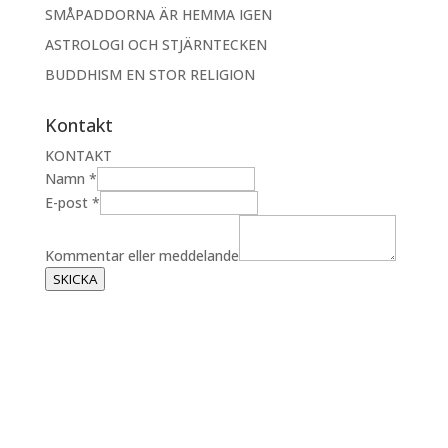
SMÅPADDORNA ÄR HEMMA IGEN
ASTROLOGI OCH STJÄRNTECKEN
BUDDHISM EN STOR RELIGION
Kontakt
KONTAKT
Namn
*
E-post
*
e
l
Kommentar eller meddelande
l
SKICKA
e
r
N
a
m
n
K