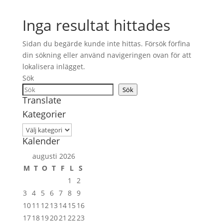
Inga resultat hittades
Sidan du begärde kunde inte hittas. Försök förfina
din sökning eller använd navigeringen ovan för att
lokalisera inlägget.
Sök
Sök
Translate
Kategorier
Kategorier
Kalender
augusti 2026
M
T
O
T
F
L
S
1
2
3
4
5
6
7
8
9
10
11
12
13
14
15
16
17
18
19
20
21
22
23