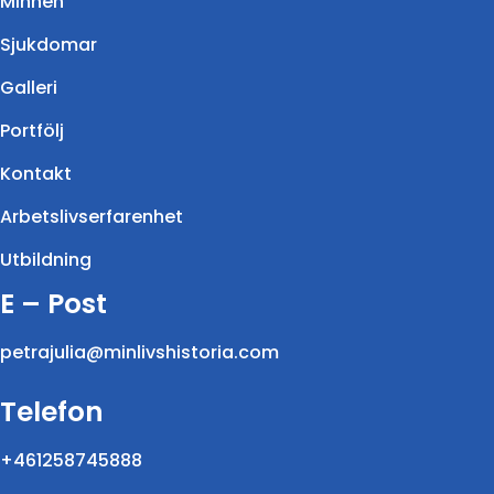
Minnen
Sjukdomar
Galleri
Portfölj
Kontakt
Arbetslivserfarenhet
Utbildning
E – Post
petrajulia@minlivshistoria.com
Telefon
+461258745888