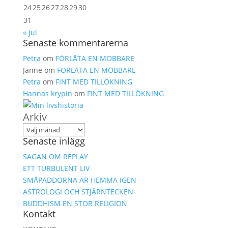
24
25
26
27
28
29
30
31
« jul
Senaste kommentarerna
Petra
om
FÖRLÅTA EN MOBBARE
Janne
om
FÖRLÅTA EN MOBBARE
Petra
om
FINT MED TILLÖKNING
Hannas krypin
om
FINT MED TILLÖKNING
Arkiv
Senaste inlägg
SAGAN OM REPLAY
ETT TURBULENT LIV
SMÅPADDORNA ÄR HEMMA IGEN
ASTROLOGI OCH STJÄRNTECKEN
BUDDHISM EN STOR RELIGION
Kontakt