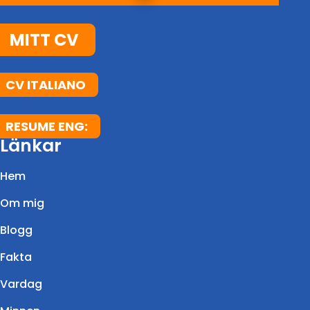
MITT CV
CV ITALIANO
RESUME ENG:
Länkar
Hem
Om mig
Blogg
Fakta
Vardag