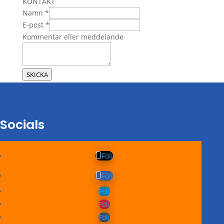
KONTAKT
E-
Namn
*
post
E-post
*
eller
Kommentar eller meddelande
Kommentar
SKICKA
Socials
Följ
Följ
Följ
Följ
Följ