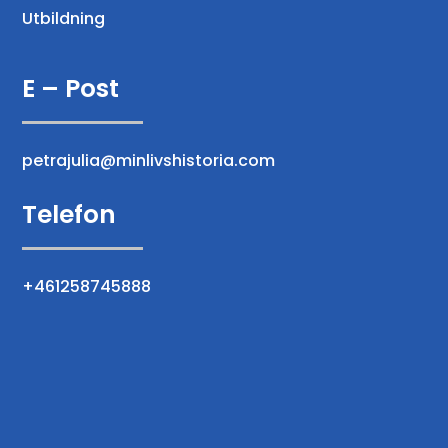
Utbildning
E – Post
petrajulia@minlivshistoria.com
Telefon
+461258745888