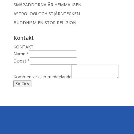
SMÅPADDORNA ÄR HEMMA IGEN
ASTROLOGI OCH STJÄRNTECKEN
BUDDHISM EN STOR RELIGION
Kontakt
KONTAKT
Namn
*
E-post
*
N
a
Kommentar eller meddelande
m
SKICKA
n
K
o
m
m
e
n