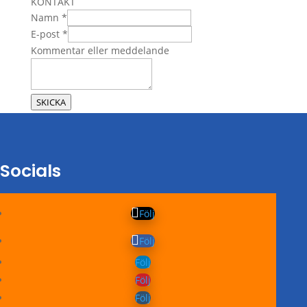
KONTAKT
Namn
*
E-post
*
eller
Kommentar eller meddelande
Namn
Kommentar
SKICKA
Socials
Följ
Följ
Följ
Följ
Följ