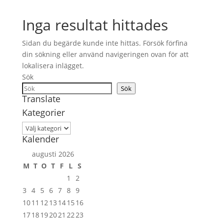
Inga resultat hittades
Sidan du begärde kunde inte hittas. Försök förfina
din sökning eller använd navigeringen ovan för att
lokalisera inlägget.
Sök
Sök
Translate
Kategorier
Kategorier
Kalender
augusti 2026
M
T
O
T
F
L
S
1
2
3
4
5
6
7
8
9
10
11
12
13
14
15
16
17
18
19
20
21
22
23