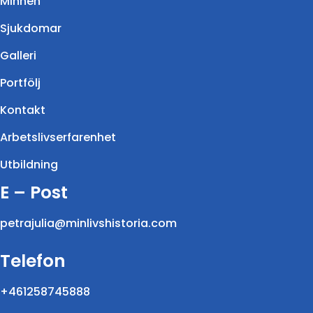
Minnen
Sjukdomar
Galleri
Portfölj
Kontakt
Arbetslivserfarenhet
Utbildning
E – Post
petrajulia@minlivshistoria.com
Telefon
+461258745888