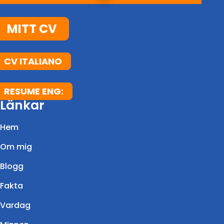
MITT CV
CV ITALIANO
RESUME ENG:
Länkar
Hem
Om mig
Blogg
Fakta
Vardag