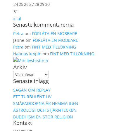
24
25
26
27
28
29
30
31
« jul
Senaste kommentarerna
Petra
om
FÖRLÅTA EN MOBBARE
Janne
om
FÖRLÅTA EN MOBBARE
Petra
om
FINT MED TILLÖKNING
Hannas krypin
om
FINT MED TILLÖKNING
Arkiv
Senaste inlägg
SAGAN OM REPLAY
ETT TURBULENT LIV
SMÅPADDORNA ÄR HEMMA IGEN
ASTROLOGI OCH STJÄRNTECKEN
BUDDHISM EN STOR RELIGION
Kontakt