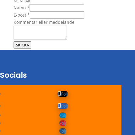
KONTAKT
Namn
*
meddelande
E-post
*
eller
Kommentar eller meddelande
Kommentar
SKICKA
Socials
Följ
Följ
Följ
Följ
Följ