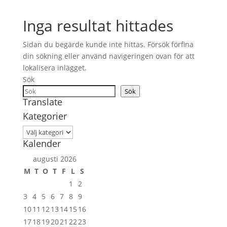
Inga resultat hittades
Sidan du begärde kunde inte hittas. Försök förfina
din sökning eller använd navigeringen ovan för att
lokalisera inlägget.
Sök
Sök
Translate
Kategorier
Kategorier
Kalender
augusti 2026
M
T
O
T
F
L
S
1
2
3
4
5
6
7
8
9
10
11
12
13
14
15
16
17
18
19
20
21
22
23