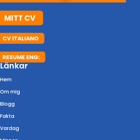
MITT CV
CV ITALIANO
RESUME ENG:
Länkar
Hem
Om mig
Blogg
Fakta
Vardag