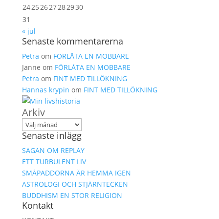
24
25
26
27
28
29
30
31
« jul
Senaste kommentarerna
Petra
om
FÖRLÅTA EN MOBBARE
Janne
om
FÖRLÅTA EN MOBBARE
Petra
om
FINT MED TILLÖKNING
Hannas krypin
om
FINT MED TILLÖKNING
Arkiv
Senaste inlägg
SAGAN OM REPLAY
ETT TURBULENT LIV
SMÅPADDORNA ÄR HEMMA IGEN
ASTROLOGI OCH STJÄRNTECKEN
BUDDHISM EN STOR RELIGION
Kontakt