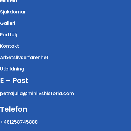
Minnen
Sjukdomar
Galleri
Portfölj
Kontakt
Arbetslivserfarenhet
Utbildning
E – Post
petrajulia@minlivshistoria.com
Telefon
+461258745888