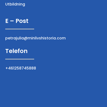
Utbildning
E – Post
petrajulia@minlivshistoria.com
Telefon
+461258745888