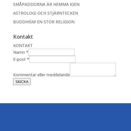
SMÅPADDORNA ÄR HEMMA IGEN
ASTROLOGI OCH STJÄRNTECKEN
BUDDHISM EN STOR RELIGION
Kontakt
KONTAKT
m
Namn
*
e
E-post
*
d
d
Kommentar eller meddelande
e
SKICKA
l
a
n
d
e
E
-